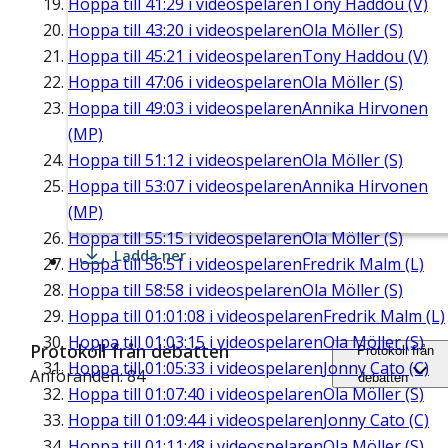
Hoppa till
41:29
i videospelaren
Tony Haddou (V)
Hoppa till
43:20
i videospelaren
Ola Möller (S)
Hoppa till
45:21
i videospelaren
Tony Haddou (V)
Hoppa till
47:06
i videospelaren
Ola Möller (S)
Hoppa till
49:03
i videospelaren
Annika Hirvonen
(MP)
Hoppa till
51:12
i videospelaren
Ola Möller (S)
Hoppa till
53:07
i videospelaren
Annika Hirvonen
(MP)
Hoppa till
55:15
i videospelaren
Ola Möller (S)
Ladda ner
Hoppa till
56:51
i videospelaren
Fredrik Malm (L)
Hoppa till
58:58
i videospelaren
Ola Möller (S)
Hoppa till
01:01:08
i videospelaren
Fredrik Malm (L)
Hoppa till
01:03:15
i videospelaren
Ola Möller (S)
Protokoll från debatten
Protokoll från
Hoppa till
01:05:33
i videospelaren
Jonny Cato (C)
Anföranden: 84
debatten
Hoppa till
01:07:40
i videospelaren
Ola Möller (S)
Hoppa till
01:09:44
i videospelaren
Jonny Cato (C)
Hoppa till
01:11:48
i videospelaren
Ola Möller (S)