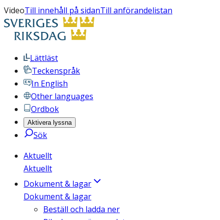
Video
Till innehåll på sidan
Till anförandelistan
Lättläst
Teckenspråk
In English
Other languages
Ordbok
Aktivera lyssna
Sök
Aktuellt
Aktuellt
Dokument & lagar
Dokument & lagar
Beställ och ladda ner