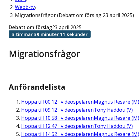
Webb-tv
Migrationsfrågor (Debatt om förslag 23 april 2025)
Debatt om förslag
23 april 2025
3 timmar 39 minuter 11 sekunder
Migrationsfrågor
Anförandelista
Hoppa till
00:12
i videospelaren
Magnus Resare (M
Hoppa till
09:12
i videospelaren
Tony Haddou (V)
Hoppa till
10:58
i videospelaren
Magnus Resare (M
Hoppa till
12:47
i videospelaren
Tony Haddou (V)
Hoppa till
14:52
i videospelaren
Magnus Resare (M