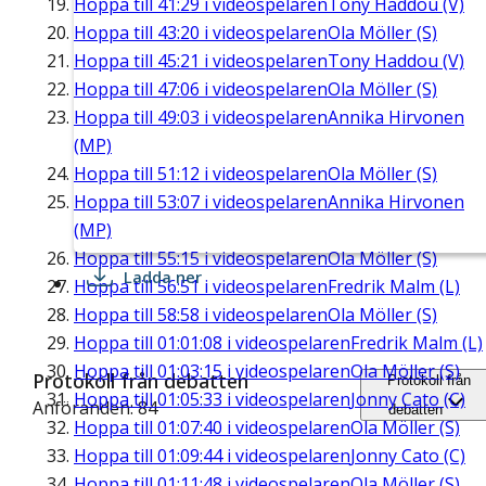
Hoppa till
41:29
i videospelaren
Tony Haddou (V)
Hoppa till
43:20
i videospelaren
Ola Möller (S)
Hoppa till
45:21
i videospelaren
Tony Haddou (V)
Hoppa till
47:06
i videospelaren
Ola Möller (S)
Hoppa till
49:03
i videospelaren
Annika Hirvonen
(MP)
Hoppa till
51:12
i videospelaren
Ola Möller (S)
Hoppa till
53:07
i videospelaren
Annika Hirvonen
(MP)
Hoppa till
55:15
i videospelaren
Ola Möller (S)
Ladda ner
Hoppa till
56:51
i videospelaren
Fredrik Malm (L)
Hoppa till
58:58
i videospelaren
Ola Möller (S)
Hoppa till
01:01:08
i videospelaren
Fredrik Malm (L)
Hoppa till
01:03:15
i videospelaren
Ola Möller (S)
Protokoll från debatten
Protokoll från
Hoppa till
01:05:33
i videospelaren
Jonny Cato (C)
Anföranden: 84
debatten
Hoppa till
01:07:40
i videospelaren
Ola Möller (S)
Hoppa till
01:09:44
i videospelaren
Jonny Cato (C)
Hoppa till
01:11:48
i videospelaren
Ola Möller (S)