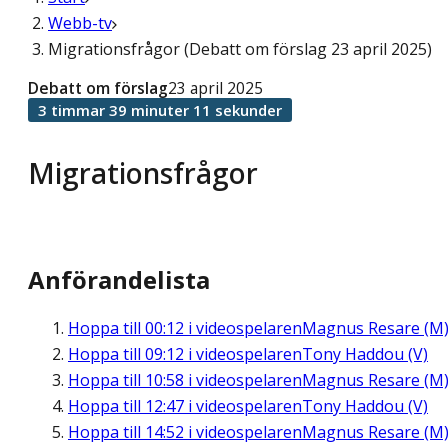
Webb-tv
Migrationsfrågor (Debatt om förslag 23 april 2025)
Debatt om förslag
23 april 2025
3 timmar 39 minuter 11 sekunder
Migrationsfrågor
Anförandelista
Hoppa till
00:12
i videospelaren
Magnus Resare (M
Hoppa till
09:12
i videospelaren
Tony Haddou (V)
Hoppa till
10:58
i videospelaren
Magnus Resare (M
Hoppa till
12:47
i videospelaren
Tony Haddou (V)
Hoppa till
14:52
i videospelaren
Magnus Resare (M