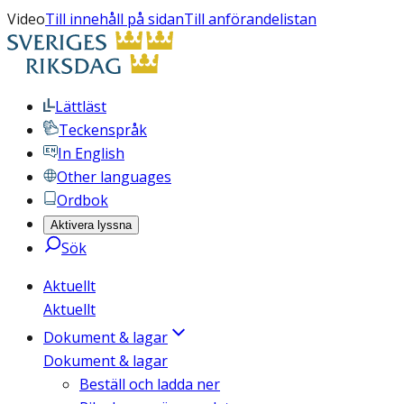
Video
Till innehåll på sidan
Till anförandelistan
Lättläst
Teckenspråk
In English
Other languages
Ordbok
Aktivera lyssna
Sök
Aktuellt
Aktuellt
Dokument & lagar
Dokument & lagar
Beställ och ladda ner