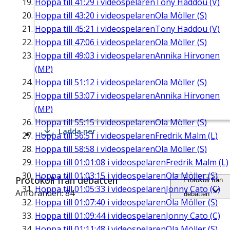
Hoppa till
41:29
i videospelaren
Tony Haddou (V)
Hoppa till
43:20
i videospelaren
Ola Möller (S)
Hoppa till
45:21
i videospelaren
Tony Haddou (V)
Hoppa till
47:06
i videospelaren
Ola Möller (S)
Hoppa till
49:03
i videospelaren
Annika Hirvonen
(MP)
Hoppa till
51:12
i videospelaren
Ola Möller (S)
Hoppa till
53:07
i videospelaren
Annika Hirvonen
(MP)
Hoppa till
55:15
i videospelaren
Ola Möller (S)
Ladda ner
Hoppa till
56:51
i videospelaren
Fredrik Malm (L)
Hoppa till
58:58
i videospelaren
Ola Möller (S)
Hoppa till
01:01:08
i videospelaren
Fredrik Malm (L)
Hoppa till
01:03:15
i videospelaren
Ola Möller (S)
Protokoll från debatten
Protokoll från
Hoppa till
01:05:33
i videospelaren
Jonny Cato (C)
Anföranden: 84
debatten
Hoppa till
01:07:40
i videospelaren
Ola Möller (S)
Hoppa till
01:09:44
i videospelaren
Jonny Cato (C)
Hoppa till
01:11:48
i videospelaren
Ola Möller (S)