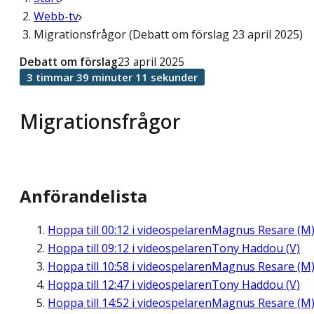
Webb-tv
Migrationsfrågor (Debatt om förslag 23 april 2025)
Debatt om förslag
23 april 2025
3 timmar 39 minuter 11 sekunder
Migrationsfrågor
Anförandelista
Hoppa till
00:12
i videospelaren
Magnus Resare (M
Hoppa till
09:12
i videospelaren
Tony Haddou (V)
Hoppa till
10:58
i videospelaren
Magnus Resare (M
Hoppa till
12:47
i videospelaren
Tony Haddou (V)
Hoppa till
14:52
i videospelaren
Magnus Resare (M