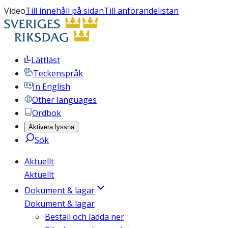
Video
Till innehåll på sidan
Till anförandelistan
Lättläst
Teckenspråk
In English
Other languages
Ordbok
Aktivera lyssna
Sök
Aktuellt
Aktuellt
Dokument & lagar
Dokument & lagar
Beställ och ladda ner