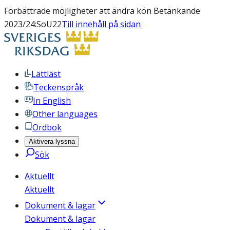
Förbättrade möjligheter att ändra kön Betänkande
2023/24:SoU22
Till innehåll på sidan
Lättläst
Teckenspråk
In English
Other languages
Ordbok
Aktivera lyssna
Sök
Aktuellt
Aktuellt
Dokument & lagar
Dokument & lagar