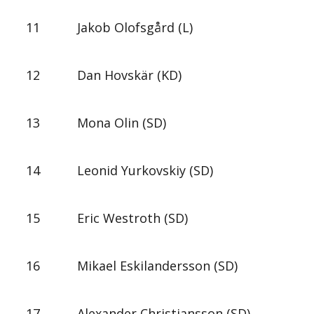
11
Jakob Olofsgård (L)
12
Dan Hovskär (KD)
13
Mona Olin (SD)
14
Leonid Yurkovskiy (SD)
15
Eric Westroth (SD)
16
Mikael Eskilandersson (SD)
17
Alexander Christiansson (SD)