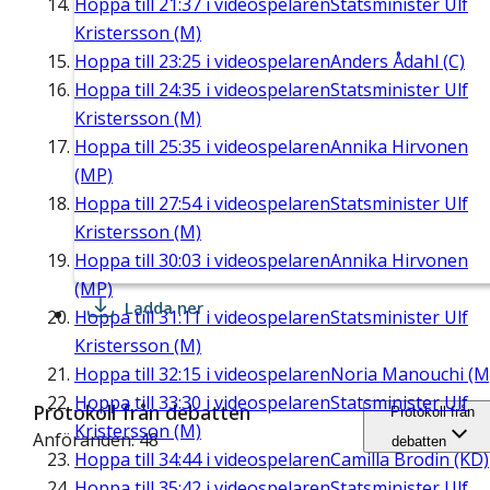
Hoppa till
21:37
i videospelaren
Statsminister Ulf
Kristersson (M)
Hoppa till
23:25
i videospelaren
Anders Ådahl (C)
Hoppa till
24:35
i videospelaren
Statsminister Ulf
Kristersson (M)
Hoppa till
25:35
i videospelaren
Annika Hirvonen
(MP)
Hoppa till
27:54
i videospelaren
Statsminister Ulf
Kristersson (M)
Hoppa till
30:03
i videospelaren
Annika Hirvonen
(MP)
Ladda ner
Hoppa till
31:11
i videospelaren
Statsminister Ulf
Kristersson (M)
Hoppa till
32:15
i videospelaren
Noria Manouchi (M
Hoppa till
33:30
i videospelaren
Statsminister Ulf
Protokoll från debatten
Protokoll från
Kristersson (M)
Anföranden: 48
debatten
Hoppa till
34:44
i videospelaren
Camilla Brodin (KD)
Hoppa till
35:42
i videospelaren
Statsminister Ulf