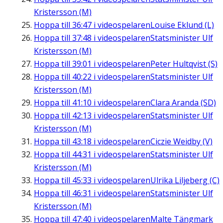
Kristersson (M)
Hoppa till
36:47
i videospelaren
Louise Eklund (L)
Hoppa till
37:48
i videospelaren
Statsminister Ulf
Kristersson (M)
Hoppa till
39:01
i videospelaren
Peter Hultqvist (S)
Hoppa till
40:22
i videospelaren
Statsminister Ulf
Kristersson (M)
Hoppa till
41:10
i videospelaren
Clara Aranda (SD)
Hoppa till
42:13
i videospelaren
Statsminister Ulf
Kristersson (M)
Hoppa till
43:18
i videospelaren
Ciczie Weidby (V)
Hoppa till
44:31
i videospelaren
Statsminister Ulf
Kristersson (M)
Hoppa till
45:33
i videospelaren
Ulrika Liljeberg (C)
Hoppa till
46:31
i videospelaren
Statsminister Ulf
Kristersson (M)
Hoppa till
47:40
i videospelaren
Malte Tängmark