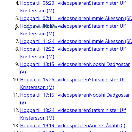
Hoppa till
06:20
i videospelaren
Statsminister Ulf
Kristersson (M)
Hoppa till
07:11
i videospelaren
Jimmie Åkesson (SD
Hoppa till
09:17
i videospelaren
Statsminister Ulf
Dela/Bädda in
Kristersson (M)
Hoppa till
11:24
i videospelaren
Jimmie Åkesson (SD
Hoppa till
12:22
i videospelaren
Statsminister Ulf
Kristersson (M)
Hoppa till
13:15
i videospelaren
Nooshi Dadgostar
(V)
Hoppa till
15:26
i videospelaren
Statsminister Ulf
Kristersson (M)
Hoppa till
17:15
i videospelaren
Nooshi Dadgostar
(V)
Hoppa till
18:24
i videospelaren
Statsminister Ulf
Kristersson (M)
Hoppa till
19:19
i videospelaren
Anders Ådahl (C)