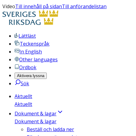
Video
Till innehåll på sidan
Till anförandelistan
Lättläst
Teckenspråk
In English
Other languages
Ordbok
Aktivera lyssna
Sök
Aktuellt
Aktuellt
Dokument & lagar
Dokument & lagar
Beställ och ladda ner