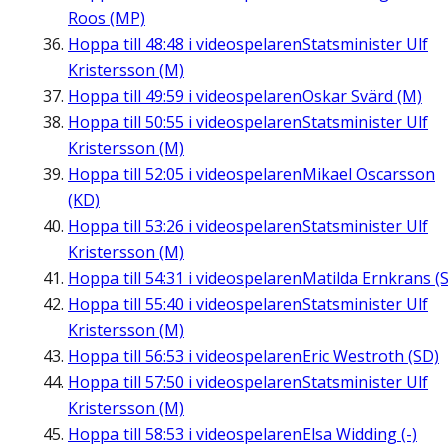
Roos (MP)
Hoppa till
48:48
i videospelaren
Statsminister Ulf
Kristersson (M)
Hoppa till
49:59
i videospelaren
Oskar Svärd (M)
Hoppa till
50:55
i videospelaren
Statsminister Ulf
Kristersson (M)
Hoppa till
52:05
i videospelaren
Mikael Oscarsson
(KD)
Hoppa till
53:26
i videospelaren
Statsminister Ulf
Kristersson (M)
Hoppa till
54:31
i videospelaren
Matilda Ernkrans (S
Hoppa till
55:40
i videospelaren
Statsminister Ulf
Kristersson (M)
Hoppa till
56:53
i videospelaren
Eric Westroth (SD)
Hoppa till
57:50
i videospelaren
Statsminister Ulf
Kristersson (M)
Hoppa till
58:53
i videospelaren
Elsa Widding (-)