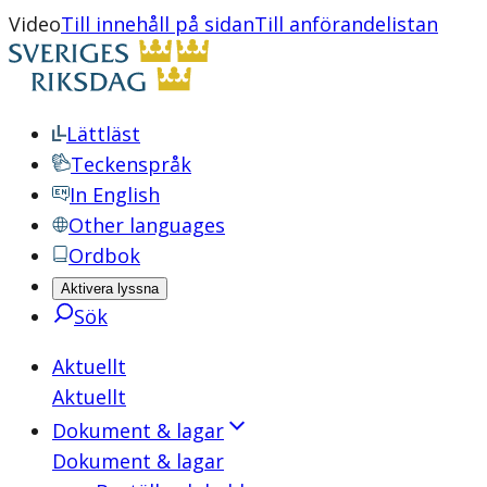
Video
Till innehåll på sidan
Till anförandelistan
Lättläst
Teckenspråk
In English
Other languages
Ordbok
Aktivera lyssna
Sök
Aktuellt
Aktuellt
Dokument & lagar
Dokument & lagar