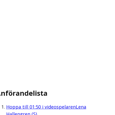
nförandelista
Hoppa till
01:50
i videospelaren
Lena
Hallengren (S)