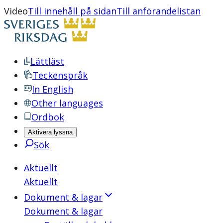
Video
Till innehåll på sidan
Till anförandelistan
Lättläst
Teckenspråk
In English
Other languages
Ordbok
Aktivera lyssna
Sök
Aktuellt
Aktuellt
Dokument & lagar
Dokument & lagar