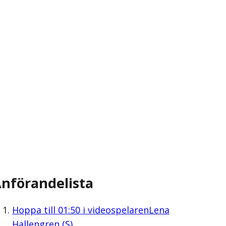
nförandelista
Hoppa till
01:50
i videospelaren
Lena
Hallengren (S)