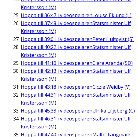
Kristersson (M)
Hoppa till
36:47
i videospelaren
Louise Eklund (L)
Hoppa till
37:48
i videospelaren
Statsminister Ulf
Kristersson (M)
Hoppa till
39:01
i videospelaren
Peter Hultqvist (S)
Hoppa till
40:22
i videospelaren
Statsminister Ulf
Kristersson (M)
Hoppa till
41:10
i videospelaren
Clara Aranda (SD)
Hoppa till
42:13
i videospelaren
Statsminister Ulf
Kristersson (M)
Hoppa till
43:18
i videospelaren
Ciczie Weidby (V)
Hoppa till
44:31
i videospelaren
Statsminister Ulf
Kristersson (M)
Hoppa till
45:33
i videospelaren
Ulrika Liljeberg (C)
Hoppa till
46:31
i videospelaren
Statsminister Ulf
Kristersson (M)
Hoppa till
47:40
i videospelaren
Malte Tängmark