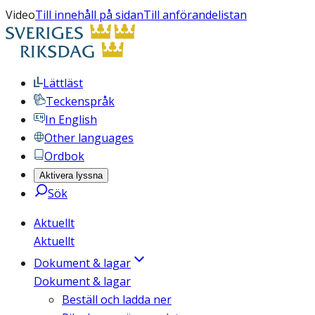
Video
Till innehåll på sidan
Till anförandelistan
Lättläst
Teckenspråk
In English
Other languages
Ordbok
Aktivera lyssna
Sök
Aktuellt
Aktuellt
Dokument & lagar
Dokument & lagar
Beställ och ladda ner