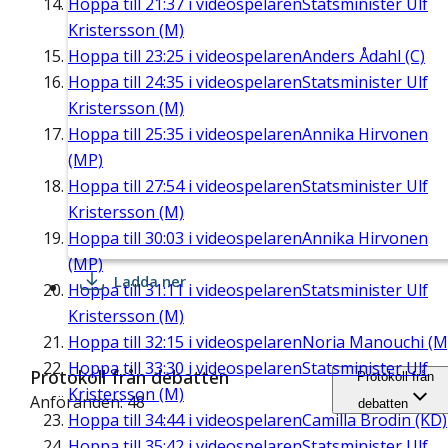
Hoppa till
21:37
i videospelaren
Statsminister Ulf
Kristersson (M)
Hoppa till
23:25
i videospelaren
Anders Ådahl (C)
Hoppa till
24:35
i videospelaren
Statsminister Ulf
Kristersson (M)
Hoppa till
25:35
i videospelaren
Annika Hirvonen
(MP)
Hoppa till
27:54
i videospelaren
Statsminister Ulf
Kristersson (M)
Hoppa till
30:03
i videospelaren
Annika Hirvonen
(MP)
Ladda ner
Hoppa till
31:11
i videospelaren
Statsminister Ulf
Kristersson (M)
Hoppa till
32:15
i videospelaren
Noria Manouchi (M
Hoppa till
33:30
i videospelaren
Statsminister Ulf
Protokoll från debatten
Protokoll från
Kristersson (M)
Anföranden: 48
debatten
Hoppa till
34:44
i videospelaren
Camilla Brodin (KD)
Hoppa till
35:42
i videospelaren
Statsminister Ulf