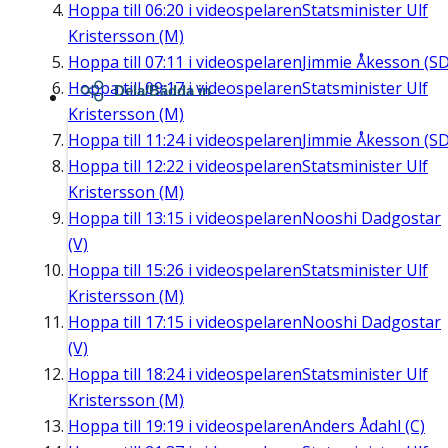
Hoppa till
06:20
i videospelaren
Statsminister Ulf
Kristersson (M)
Hoppa till
07:11
i videospelaren
Jimmie Åkesson (SD
Hoppa till
09:17
i videospelaren
Statsminister Ulf
Dela/Bädda in
Kristersson (M)
Hoppa till
11:24
i videospelaren
Jimmie Åkesson (SD
Hoppa till
12:22
i videospelaren
Statsminister Ulf
Kristersson (M)
Hoppa till
13:15
i videospelaren
Nooshi Dadgostar
(V)
Hoppa till
15:26
i videospelaren
Statsminister Ulf
Kristersson (M)
Hoppa till
17:15
i videospelaren
Nooshi Dadgostar
(V)
Hoppa till
18:24
i videospelaren
Statsminister Ulf
Kristersson (M)
Hoppa till
19:19
i videospelaren
Anders Ådahl (C)