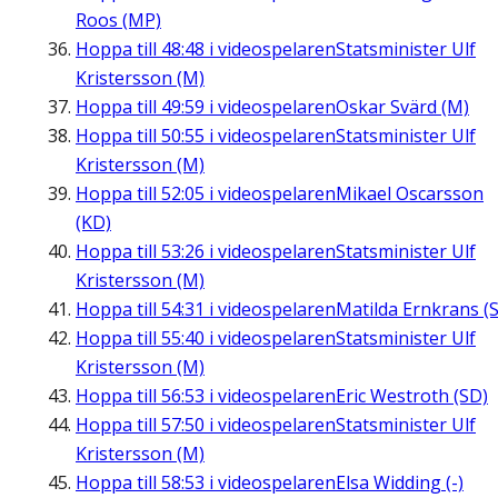
Roos (MP)
Hoppa till
48:48
i videospelaren
Statsminister Ulf
Kristersson (M)
Hoppa till
49:59
i videospelaren
Oskar Svärd (M)
Hoppa till
50:55
i videospelaren
Statsminister Ulf
Kristersson (M)
Hoppa till
52:05
i videospelaren
Mikael Oscarsson
(KD)
Hoppa till
53:26
i videospelaren
Statsminister Ulf
Kristersson (M)
Hoppa till
54:31
i videospelaren
Matilda Ernkrans (S
Hoppa till
55:40
i videospelaren
Statsminister Ulf
Kristersson (M)
Hoppa till
56:53
i videospelaren
Eric Westroth (SD)
Hoppa till
57:50
i videospelaren
Statsminister Ulf
Kristersson (M)
Hoppa till
58:53
i videospelaren
Elsa Widding (-)