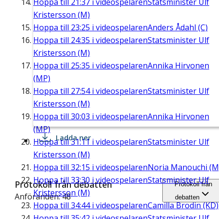
Hoppa till
21:37
i videospelaren
Statsminister Ulf
Kristersson (M)
Hoppa till
23:25
i videospelaren
Anders Ådahl (C)
Hoppa till
24:35
i videospelaren
Statsminister Ulf
Kristersson (M)
Hoppa till
25:35
i videospelaren
Annika Hirvonen
(MP)
Hoppa till
27:54
i videospelaren
Statsminister Ulf
Kristersson (M)
Hoppa till
30:03
i videospelaren
Annika Hirvonen
(MP)
Ladda ner
Hoppa till
31:11
i videospelaren
Statsminister Ulf
Kristersson (M)
Hoppa till
32:15
i videospelaren
Noria Manouchi (M
Hoppa till
33:30
i videospelaren
Statsminister Ulf
Protokoll från debatten
Protokoll från
Kristersson (M)
Anföranden: 48
debatten
Hoppa till
34:44
i videospelaren
Camilla Brodin (KD)
Hoppa till
35:42
i videospelaren
Statsminister Ulf