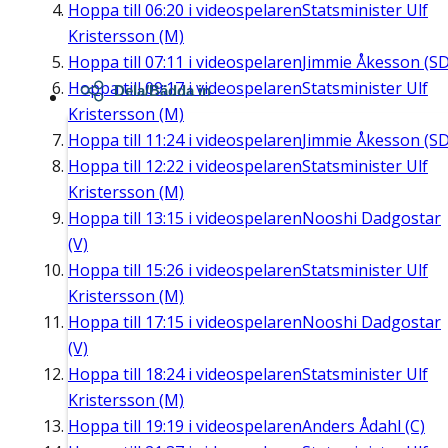
Hoppa till
06:20
i videospelaren
Statsminister Ulf
Kristersson (M)
Hoppa till
07:11
i videospelaren
Jimmie Åkesson (SD
Hoppa till
09:17
i videospelaren
Statsminister Ulf
Dela/Bädda in
Kristersson (M)
Hoppa till
11:24
i videospelaren
Jimmie Åkesson (SD
Hoppa till
12:22
i videospelaren
Statsminister Ulf
Kristersson (M)
Hoppa till
13:15
i videospelaren
Nooshi Dadgostar
(V)
Hoppa till
15:26
i videospelaren
Statsminister Ulf
Kristersson (M)
Hoppa till
17:15
i videospelaren
Nooshi Dadgostar
(V)
Hoppa till
18:24
i videospelaren
Statsminister Ulf
Kristersson (M)
Hoppa till
19:19
i videospelaren
Anders Ådahl (C)