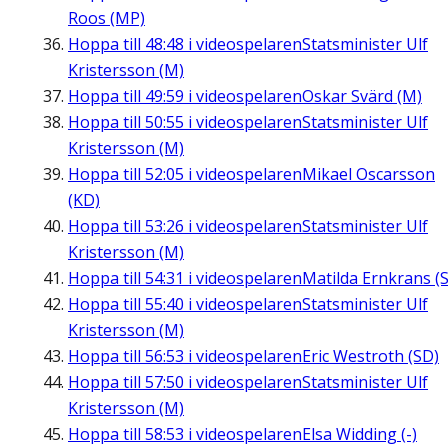
Roos (MP)
Hoppa till
48:48
i videospelaren
Statsminister Ulf
Kristersson (M)
Hoppa till
49:59
i videospelaren
Oskar Svärd (M)
Hoppa till
50:55
i videospelaren
Statsminister Ulf
Kristersson (M)
Hoppa till
52:05
i videospelaren
Mikael Oscarsson
(KD)
Hoppa till
53:26
i videospelaren
Statsminister Ulf
Kristersson (M)
Hoppa till
54:31
i videospelaren
Matilda Ernkrans (S
Hoppa till
55:40
i videospelaren
Statsminister Ulf
Kristersson (M)
Hoppa till
56:53
i videospelaren
Eric Westroth (SD)
Hoppa till
57:50
i videospelaren
Statsminister Ulf
Kristersson (M)
Hoppa till
58:53
i videospelaren
Elsa Widding (-)