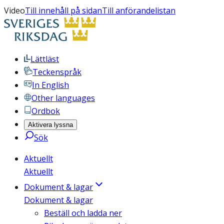
Video
Till innehåll på sidan
Till anförandelistan
Lättläst
Teckenspråk
In English
Other languages
Ordbok
Aktivera lyssna
Sök
Aktuellt
Aktuellt
Dokument & lagar
Dokument & lagar
Beställ och ladda ner