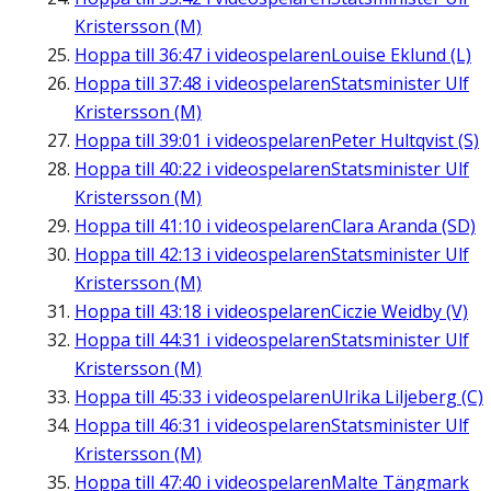
Kristersson (M)
Hoppa till
36:47
i videospelaren
Louise Eklund (L)
Hoppa till
37:48
i videospelaren
Statsminister Ulf
Kristersson (M)
Hoppa till
39:01
i videospelaren
Peter Hultqvist (S)
Hoppa till
40:22
i videospelaren
Statsminister Ulf
Kristersson (M)
Hoppa till
41:10
i videospelaren
Clara Aranda (SD)
Hoppa till
42:13
i videospelaren
Statsminister Ulf
Kristersson (M)
Hoppa till
43:18
i videospelaren
Ciczie Weidby (V)
Hoppa till
44:31
i videospelaren
Statsminister Ulf
Kristersson (M)
Hoppa till
45:33
i videospelaren
Ulrika Liljeberg (C)
Hoppa till
46:31
i videospelaren
Statsminister Ulf
Kristersson (M)
Hoppa till
47:40
i videospelaren
Malte Tängmark