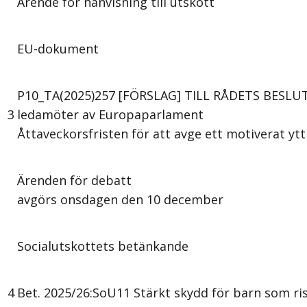
Ärende för hänvisning till utskott
EU-dokument
P10_TA(2025)257 [FÖRSLAG] TILL RÅDETS BESLUT
3
ledamöter av Europaparlament
Åttaveckorsfristen för att avge ett motiverat yt
Ärenden för debatt
avgörs onsdagen den 10 december
Socialutskottets betänkande
4
Bet. 2025/26:SoU11 Stärkt skydd för barn som risk