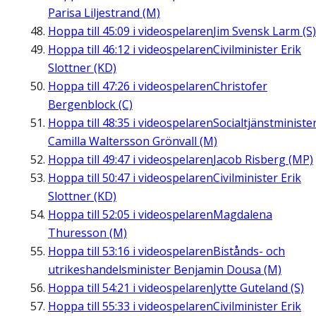
Parisa Liljestrand (M)
Hoppa till
45:09
i videospelaren
Jim Svensk Larm (S)
Hoppa till
46:12
i videospelaren
Civilminister Erik
Slottner (KD)
Hoppa till
47:26
i videospelaren
Christofer
Bergenblock (C)
Hoppa till
48:35
i videospelaren
Socialtjänstministe
Camilla Waltersson Grönvall (M)
Hoppa till
49:47
i videospelaren
Jacob Risberg (MP)
Hoppa till
50:47
i videospelaren
Civilminister Erik
Slottner (KD)
Hoppa till
52:05
i videospelaren
Magdalena
Thuresson (M)
Hoppa till
53:16
i videospelaren
Bistånds- och
utrikeshandelsminister Benjamin Dousa (M)
Hoppa till
54:21
i videospelaren
Jytte Guteland (S)
Hoppa till
55:33
i videospelaren
Civilminister Erik