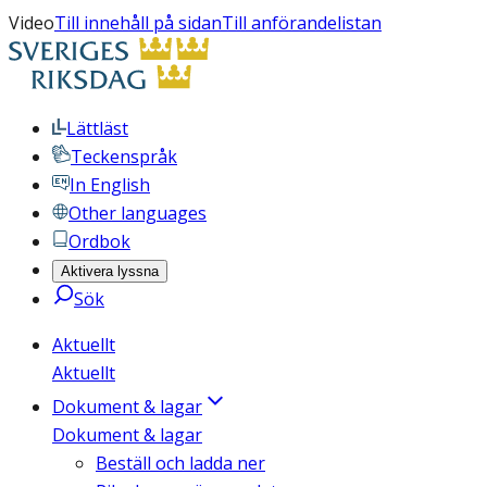
Video
Till innehåll på sidan
Till anförandelistan
Lättläst
Teckenspråk
In English
Other languages
Ordbok
Aktivera lyssna
Sök
Aktuellt
Aktuellt
Dokument & lagar
Dokument & lagar
Beställ och ladda ner