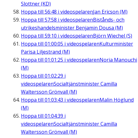
Slottner (KD)
Hoppa till
56:48
i videospelaren
Jan Ericson (M)
Hoppa till
57:58
i videospelaren
Bistånds- och
utrikeshandelsminister Benjamin Dousa (M)
Hoppa till
59:10
i videospelaren
Björn Wiechel (S)
Hoppa till
01:00:05
i videospelaren
Kulturminister
Parisa Liljestrand (M)
Hoppa till
01:01:25
i videospelaren
Noria Manouchi
(M)
Hoppa till
01:02:29
i
videospelaren
Socialtjänstminister Camilla
Waltersson Grönvall (M)
Hoppa till
01:03:43
i videospelaren
Malin Höglund
(M)
Hoppa till
01:04:39
i
videospelaren
Socialtjänstminister Camilla
Waltersson Grönvall (M)