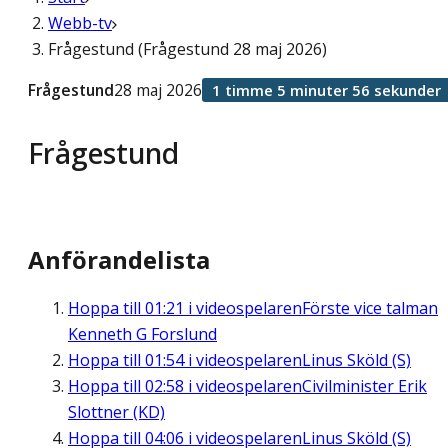
Webb-tv
Frågestund (Frågestund 28 maj 2026)
Frågestund
28 maj 2026
1 timme 5 minuter 56 sekunder
Frågestund
Anförandelista
Hoppa till
01:21
i videospelaren
Förste vice talman
Kenneth G Forslund
Hoppa till
01:54
i videospelaren
Linus Sköld (S)
Hoppa till
02:58
i videospelaren
Civilminister Erik
Slottner (KD)
Hoppa till
04:06
i videospelaren
Linus Sköld (S)