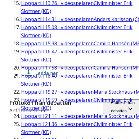
Hoppa till
13:26
i videospelaren
Civilminister Erik
Slottner (KD)
Hoppa till
14:31
i videospelaren
Anders Karlsson (C
Hoppa till
15:08
i videospelaren
Civilminister Erik
Slottner (KD)
Hoppa till
15:38
i videospelaren
Camilla Hansén (M
Hoppa till
16:47
i videospelaren
Civilminister Erik
Slottner (KD)
Hoppa till
17:58
i videospelaren
Camilla Hansén (M
Ladda ner
Hoppa till
18:40
i videospelaren
Civilminister Erik
Slottner (KD)
Hoppa till
19:27
i videospelaren
Maria Stockhaus (
Hoppa till
19:59
i videospelaren
Civilminister Erik
Protokoll från debatten
Protokoll från
Slottner (KD)
Anföranden: 65
debatten
Hoppa till
21:11
i videospelaren
Maria Stockhaus (
Hoppa till
21:36
i videospelaren
Civilminister Erik
Slottner (KD)