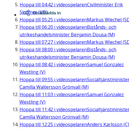
Hoppa till
04:42
i videospelaren
Civilminister Erik
Slottner (KD)
Dela/Bädda in
Hoppa till
05:25
i videospelaren
Markus Wiechel (S
Hoppa till
06:20
i videospelaren
Bistånds- och
utrikeshandelsminister Benjamin Dousa (M)
Hoppa till
07:27
i videospelaren
Markus Wiechel (S
Hoppa till
08:00
i videospelaren
Bistånds- och
utrikeshandelsminister Benjamin Dousa (M)
Hoppa till
08:42
i videospelaren
Samuel Gonzalez
Westling (V)
Hoppa till
09:55
i videospelaren
Socialtjänstministe
Camilla Waltersson Grönvall (M)
Hoppa till
11:03
i videospelaren
Samuel Gonzalez
Westling (V)
Hoppa till
11:42
i videospelaren
Socialtjänstministe
Camilla Waltersson Grönvall (M)
Hoppa till
12:25
i videospelaren
Anders Karlsson (C