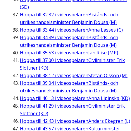
(SD)
Hoppa till
32:32
i videospelaren
Bistånds- och
utrikeshandelsminister Benjamin Dousa (M)
Hoppa till
33:44
i videospelaren
Anna Lasses (C)
Hoppa till
34:49
i videospelaren
Bistånds- och
utrikeshandelsminister Benjamin Dousa (M)
Hoppa till
35:53
i videospelaren
Jan Riise (MP)
Hoppa till
37:00
i videospelaren
Civilminister Erik
Slottner (KD)
Hoppa till
38:12
i videospelaren
Stefan Olsson (M)
Hoppa till
39:04
i videospelaren
Bistånds- och
utrikeshandelsminister Benjamin Dousa (M)
Hoppa till
40:13
i videospelaren
Anna Lipinska (KD)
Hoppa till
41:29
i videospelaren
Civilminister Erik
Slottner (KD)
Hoppa till
42:43
i videospelaren
Anders Ekegren (L)
Hoppa till
43:57
i videospelaren
Kulturminister