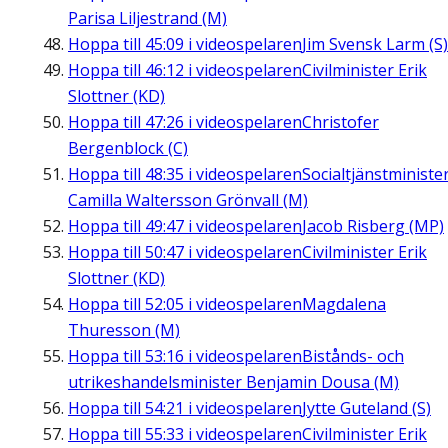
Parisa Liljestrand (M)
Hoppa till
45:09
i videospelaren
Jim Svensk Larm (S)
Hoppa till
46:12
i videospelaren
Civilminister Erik
Slottner (KD)
Hoppa till
47:26
i videospelaren
Christofer
Bergenblock (C)
Hoppa till
48:35
i videospelaren
Socialtjänstministe
Camilla Waltersson Grönvall (M)
Hoppa till
49:47
i videospelaren
Jacob Risberg (MP)
Hoppa till
50:47
i videospelaren
Civilminister Erik
Slottner (KD)
Hoppa till
52:05
i videospelaren
Magdalena
Thuresson (M)
Hoppa till
53:16
i videospelaren
Bistånds- och
utrikeshandelsminister Benjamin Dousa (M)
Hoppa till
54:21
i videospelaren
Jytte Guteland (S)
Hoppa till
55:33
i videospelaren
Civilminister Erik