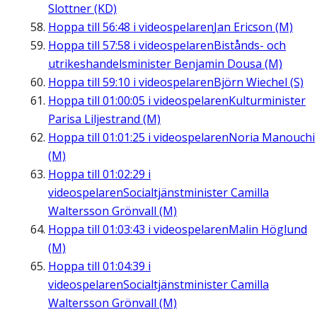
Slottner (KD)
Hoppa till
56:48
i videospelaren
Jan Ericson (M)
Hoppa till
57:58
i videospelaren
Bistånds- och
utrikeshandelsminister Benjamin Dousa (M)
Hoppa till
59:10
i videospelaren
Björn Wiechel (S)
Hoppa till
01:00:05
i videospelaren
Kulturminister
Parisa Liljestrand (M)
Hoppa till
01:01:25
i videospelaren
Noria Manouchi
(M)
Hoppa till
01:02:29
i
videospelaren
Socialtjänstminister Camilla
Waltersson Grönvall (M)
Hoppa till
01:03:43
i videospelaren
Malin Höglund
(M)
Hoppa till
01:04:39
i
videospelaren
Socialtjänstminister Camilla
Waltersson Grönvall (M)