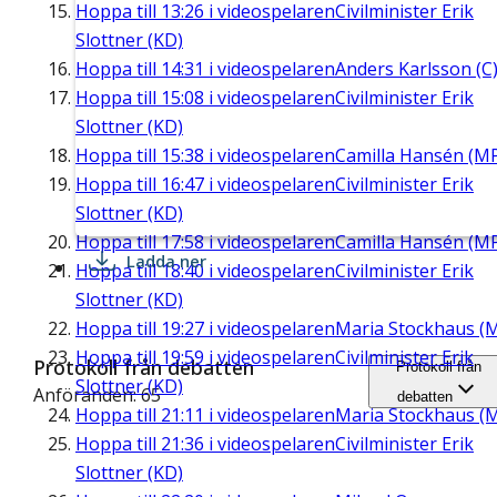
Hoppa till
13:26
i videospelaren
Civilminister Erik
Slottner (KD)
Hoppa till
14:31
i videospelaren
Anders Karlsson (C
Hoppa till
15:08
i videospelaren
Civilminister Erik
Slottner (KD)
Hoppa till
15:38
i videospelaren
Camilla Hansén (M
Hoppa till
16:47
i videospelaren
Civilminister Erik
Slottner (KD)
Hoppa till
17:58
i videospelaren
Camilla Hansén (M
Ladda ner
Hoppa till
18:40
i videospelaren
Civilminister Erik
Slottner (KD)
Hoppa till
19:27
i videospelaren
Maria Stockhaus (
Hoppa till
19:59
i videospelaren
Civilminister Erik
Protokoll från debatten
Protokoll från
Slottner (KD)
Anföranden: 65
debatten
Hoppa till
21:11
i videospelaren
Maria Stockhaus (
Hoppa till
21:36
i videospelaren
Civilminister Erik
Slottner (KD)