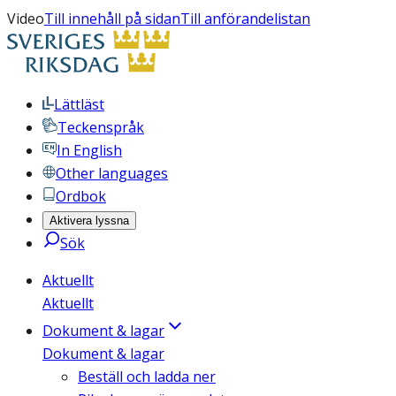
Video
Till innehåll på sidan
Till anförandelistan
Lättläst
Teckenspråk
In English
Other languages
Ordbok
Aktivera lyssna
Sök
Aktuellt
Aktuellt
Dokument & lagar
Dokument & lagar
Beställ och ladda ner