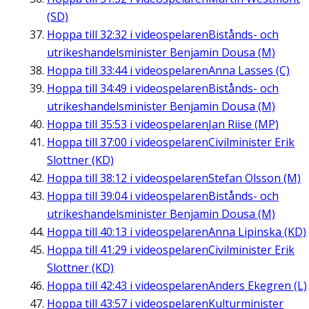
(SD)
Hoppa till
32:32
i videospelaren
Bistånds- och
utrikeshandelsminister Benjamin Dousa (M)
Hoppa till
33:44
i videospelaren
Anna Lasses (C)
Hoppa till
34:49
i videospelaren
Bistånds- och
utrikeshandelsminister Benjamin Dousa (M)
Hoppa till
35:53
i videospelaren
Jan Riise (MP)
Hoppa till
37:00
i videospelaren
Civilminister Erik
Slottner (KD)
Hoppa till
38:12
i videospelaren
Stefan Olsson (M)
Hoppa till
39:04
i videospelaren
Bistånds- och
utrikeshandelsminister Benjamin Dousa (M)
Hoppa till
40:13
i videospelaren
Anna Lipinska (KD)
Hoppa till
41:29
i videospelaren
Civilminister Erik
Slottner (KD)
Hoppa till
42:43
i videospelaren
Anders Ekegren (L)
Hoppa till
43:57
i videospelaren
Kulturminister