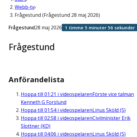
Webb-tv
Frågestund (Frågestund 28 maj 2026)
Frågestund
28 maj 2026
1 timme 5 minuter 56 sekunder
Frågestund
Anförandelista
Hoppa till
01:21
i videospelaren
Förste vice talman
Kenneth G Forslund
Hoppa till
01:54
i videospelaren
Linus Sköld (S)
Hoppa till
02:58
i videospelaren
Civilminister Erik
Slottner (KD)
Hoppa till
04:06
i videospelaren
Linus Sköld (S)