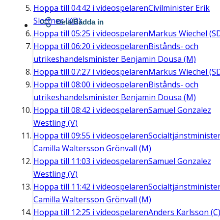
Hoppa till
04:42
i videospelaren
Civilminister Erik
Slottner (KD)
Dela/Bädda in
Hoppa till
05:25
i videospelaren
Markus Wiechel (S
Hoppa till
06:20
i videospelaren
Bistånds- och
utrikeshandelsminister Benjamin Dousa (M)
Hoppa till
07:27
i videospelaren
Markus Wiechel (S
Hoppa till
08:00
i videospelaren
Bistånds- och
utrikeshandelsminister Benjamin Dousa (M)
Hoppa till
08:42
i videospelaren
Samuel Gonzalez
Westling (V)
Hoppa till
09:55
i videospelaren
Socialtjänstministe
Camilla Waltersson Grönvall (M)
Hoppa till
11:03
i videospelaren
Samuel Gonzalez
Westling (V)
Hoppa till
11:42
i videospelaren
Socialtjänstministe
Camilla Waltersson Grönvall (M)
Hoppa till
12:25
i videospelaren
Anders Karlsson (C