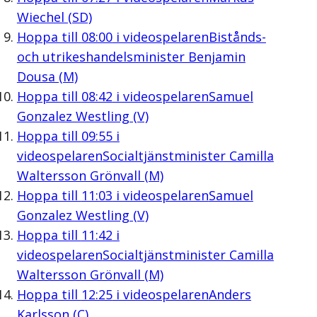
Wiechel (SD)
Hoppa till
08:00
i videospelaren
Bistånds-
och utrikeshandelsminister Benjamin
Dousa (M)
Hoppa till
08:42
i videospelaren
Samuel
Gonzalez Westling (V)
Hoppa till
09:55
i
videospelaren
Socialtjänstminister Camilla
Waltersson Grönvall (M)
Hoppa till
11:03
i videospelaren
Samuel
Gonzalez Westling (V)
Hoppa till
11:42
i
videospelaren
Socialtjänstminister Camilla
Waltersson Grönvall (M)
Hoppa till
12:25
i videospelaren
Anders
Karlsson (C)