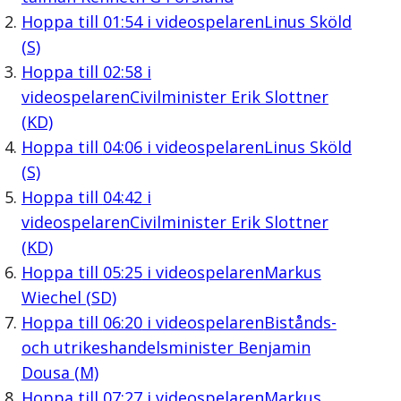
Hoppa till
01:54
i videospelaren
Linus Sköld
(S)
Hoppa till
02:58
i
videospelaren
Civilminister Erik Slottner
(KD)
Hoppa till
04:06
i videospelaren
Linus Sköld
(S)
Hoppa till
04:42
i
videospelaren
Civilminister Erik Slottner
(KD)
Hoppa till
05:25
i videospelaren
Markus
Wiechel (SD)
Hoppa till
06:20
i videospelaren
Bistånds-
och utrikeshandelsminister Benjamin
Dousa (M)
Hoppa till
07:27
i videospelaren
Markus