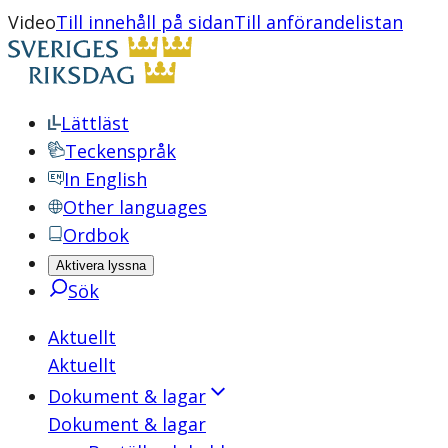
Video
Till innehåll på sidan
Till anförandelistan
Lättläst
Teckenspråk
In English
Other languages
Ordbok
Aktivera lyssna
Sök
Aktuellt
Aktuellt
Dokument & lagar
Dokument & lagar