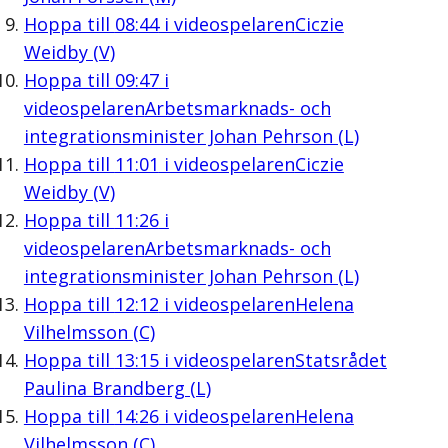
Hoppa till
08:44
i videospelaren
Ciczie
Weidby (V)
Hoppa till
09:47
i
videospelaren
Arbetsmarknads- och
integrationsminister Johan Pehrson (L)
Hoppa till
11:01
i videospelaren
Ciczie
Weidby (V)
Hoppa till
11:26
i
videospelaren
Arbetsmarknads- och
integrationsminister Johan Pehrson (L)
Hoppa till
12:12
i videospelaren
Helena
Vilhelmsson (C)
Hoppa till
13:15
i videospelaren
Statsrådet
Paulina Brandberg (L)
Hoppa till
14:26
i videospelaren
Helena
Vilhelmsson (C)