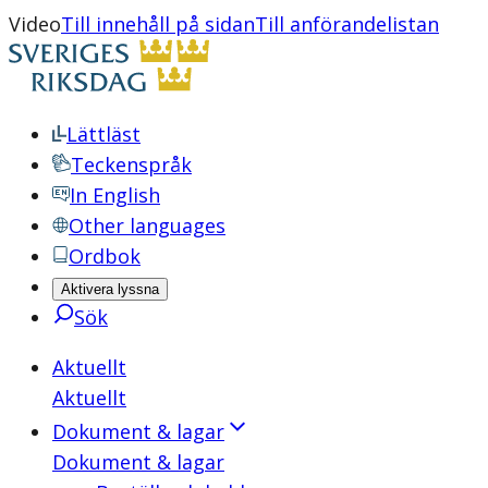
Video
Till innehåll på sidan
Till anförandelistan
Lättläst
Teckenspråk
In English
Other languages
Ordbok
Aktivera lyssna
Sök
Aktuellt
Aktuellt
Dokument & lagar
Dokument & lagar