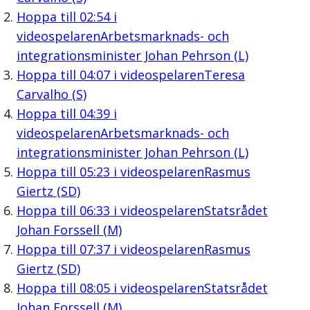
Hoppa till
02:54
i
videospelaren
Arbetsmarknads- och
integrationsminister Johan Pehrson (L)
Hoppa till
04:07
i videospelaren
Teresa
Carvalho (S)
Hoppa till
04:39
i
videospelaren
Arbetsmarknads- och
integrationsminister Johan Pehrson (L)
Hoppa till
05:23
i videospelaren
Rasmus
Giertz (SD)
Hoppa till
06:33
i videospelaren
Statsrådet
Johan Forssell (M)
Hoppa till
07:37
i videospelaren
Rasmus
Giertz (SD)
Hoppa till
08:05
i videospelaren
Statsrådet
Johan Forssell (M)