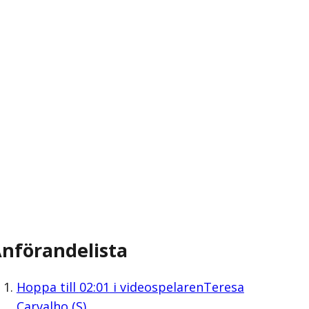
nförandelista
Hoppa till
02:01
i videospelaren
Teresa
Carvalho (S)