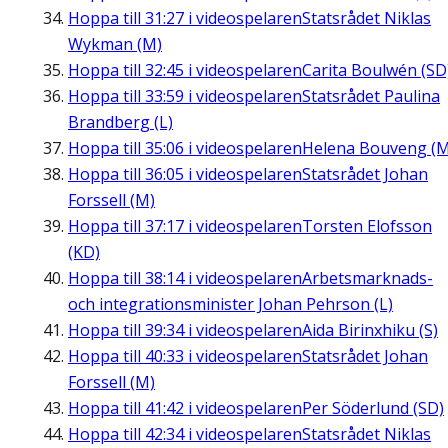
Hoppa till
31:27
i videospelaren
Statsrådet Niklas
Wykman (M)
Hoppa till
32:45
i videospelaren
Carita Boulwén (SD
Hoppa till
33:59
i videospelaren
Statsrådet Paulina
Brandberg (L)
Hoppa till
35:06
i videospelaren
Helena Bouveng (M
Hoppa till
36:05
i videospelaren
Statsrådet Johan
Forssell (M)
Hoppa till
37:17
i videospelaren
Torsten Elofsson
(KD)
Hoppa till
38:14
i videospelaren
Arbetsmarknads-
och integrationsminister Johan Pehrson (L)
Hoppa till
39:34
i videospelaren
Aida Birinxhiku (S)
Hoppa till
40:33
i videospelaren
Statsrådet Johan
Forssell (M)
Hoppa till
41:42
i videospelaren
Per Söderlund (SD)
Hoppa till
42:34
i videospelaren
Statsrådet Niklas