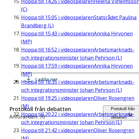
Hoppa till
14:26
i videospelaren
Helena Vilhelmsso
(C)
Hoppa till
15:05
i videospelaren
Statsrådet Paulina
Brandberg (L)
Hoppa till
15:43
i videospelaren
Annika Hirvonen
(MP)
Hoppa till
16:52
i videospelaren
Arbetsmarknads-
och integrationsminister Johan Pehrson (L)
Hoppa till
17:59
i videospelaren
Annika Hirvonen
(MP)
Ladda ner
Hoppa till
18:35
i videospelaren
Arbetsmarknads-
och integrationsminister Johan Pehrson (L)
Hoppa till
19:25
i videospelaren
Oliver Rosengren
(M)
Protokoll från debatten
Protokoll från
Hoppa till
20:22
i videospelaren
Arbetsmarknads-
Anföranden: 70
debatten
och integrationsminister Johan Pehrson (L)
Hoppa till
21:42
i videospelaren
Oliver Rosengren
(M)