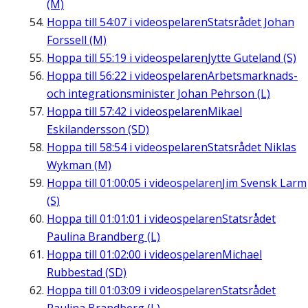
(M)
Hoppa till
54:07
i videospelaren
Statsrådet Johan
Forssell (M)
Hoppa till
55:19
i videospelaren
Jytte Guteland (S)
Hoppa till
56:22
i videospelaren
Arbetsmarknads-
och integrationsminister Johan Pehrson (L)
Hoppa till
57:42
i videospelaren
Mikael
Eskilandersson (SD)
Hoppa till
58:54
i videospelaren
Statsrådet Niklas
Wykman (M)
Hoppa till
01:00:05
i videospelaren
Jim Svensk Larm
(S)
Hoppa till
01:01:01
i videospelaren
Statsrådet
Paulina Brandberg (L)
Hoppa till
01:02:00
i videospelaren
Michael
Rubbestad (SD)
Hoppa till
01:03:09
i videospelaren
Statsrådet