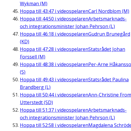
Wykman (M)
Hoppa till
43:47
i videospelaren
Carl Nordblom (M)
Hoppa till
44:50
i videospelaren
Arbetsmarknads-
och integrationsminister Johan Pehrson (L)
Hoppa till
46:18
i videospelaren
Gudrun Brunegård
(KD)
Hoppa till
47:28
i videospelaren
Statsrådet Johan
Forssell (M)
Hoppa till
48:38
i videospelaren
Per-Arne Håkanss
(S)
Hoppa till
49:43
i videospelaren
Statsrådet Paulina
Brandberg (L)
Hoppa till
50:44
i videospelaren
Ann-Christine Fro
Utterstedt (SD)
Hoppa till
51:37
i videospelaren
Arbetsmarknads-
och integrationsminister Johan Pehrson (L)
Hoppa till
52:58
i videospelaren
Magdalena Schröd