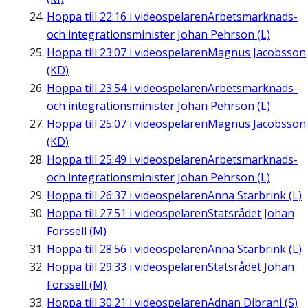
Hoppa till
22:16
i videospelaren
Arbetsmarknads-
och integrationsminister Johan Pehrson (L)
Hoppa till
23:07
i videospelaren
Magnus Jacobsson
(KD)
Hoppa till
23:54
i videospelaren
Arbetsmarknads-
och integrationsminister Johan Pehrson (L)
Hoppa till
25:07
i videospelaren
Magnus Jacobsson
(KD)
Hoppa till
25:49
i videospelaren
Arbetsmarknads-
och integrationsminister Johan Pehrson (L)
Hoppa till
26:37
i videospelaren
Anna Starbrink (L)
Hoppa till
27:51
i videospelaren
Statsrådet Johan
Forssell (M)
Hoppa till
28:56
i videospelaren
Anna Starbrink (L)
Hoppa till
29:33
i videospelaren
Statsrådet Johan
Forssell (M)
Hoppa till
30:21
i videospelaren
Adnan Dibrani (S)