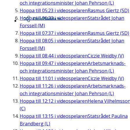
och integrationsminister Johan Pehrson (L)
Hoppa till
05:23
i videospelaren
Rasmus Giertz (SD)
Hoppa till
06:33
i videospelaren
Statsrådet Johan
Dela/Bädda in
Forssell (M)
Hoppa till
07:37
i videospelaren
Rasmus Giertz (SD)
Hoppa till
08:05
i videospelaren
Statsrådet Johan
Forssell (M)
Hoppa till
08:44
i videospelaren
Ciczie Weidby (V)
Hoppa till
09:47
i videospelaren
Arbetsmarknads-
och integrationsminister Johan Pehrson (L)
Hoppa till
11:01
i videospelaren
Ciczie Weidby (V)
Hoppa till
11:26
i videospelaren
Arbetsmarknads-
och integrationsminister Johan Pehrson (L)
Hoppa till
12:12
i videospelaren
Helena Vilhelmsso
(C)
Hoppa till
13:15
i videospelaren
Statsrådet Paulina
Brandberg (L)