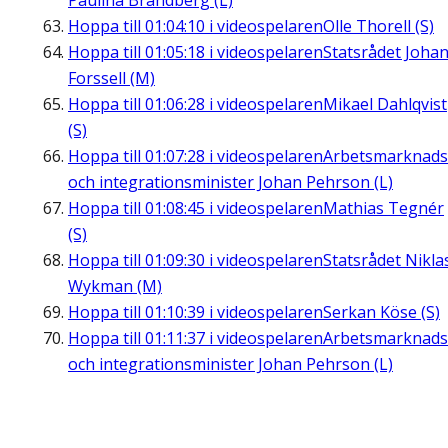
Paulina Brandberg (L)
Hoppa till
01:04:10
i videospelaren
Olle Thorell (S)
Hoppa till
01:05:18
i videospelaren
Statsrådet Joha
Forssell (M)
Hoppa till
01:06:28
i videospelaren
Mikael Dahlqvist
(S)
Hoppa till
01:07:28
i videospelaren
Arbetsmarknads
och integrationsminister Johan Pehrson (L)
Hoppa till
01:08:45
i videospelaren
Mathias Tegnér
(S)
Hoppa till
01:09:30
i videospelaren
Statsrådet Nikla
Wykman (M)
Hoppa till
01:10:39
i videospelaren
Serkan Köse (S)
Hoppa till
01:11:37
i videospelaren
Arbetsmarknads
och integrationsminister Johan Pehrson (L)