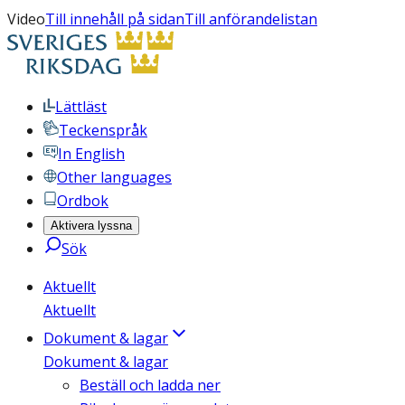
Video
Till innehåll på sidan
Till anförandelistan
Lättläst
Teckenspråk
In English
Other languages
Ordbok
Aktivera lyssna
Sök
Aktuellt
Aktuellt
Dokument & lagar
Dokument & lagar
Beställ och ladda ner