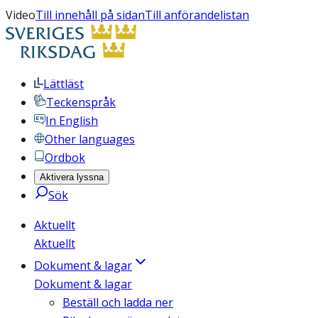
Video
Till innehåll på sidan
Till anförandelistan
Lättläst
Teckenspråk
In English
Other languages
Ordbok
Aktivera lyssna
Sök
Aktuellt
Aktuellt
Dokument & lagar
Dokument & lagar
Beställ och ladda ner