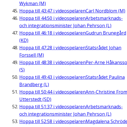
Wykman (M)
Hoppa till
43:47
i videospelaren
Carl Nordblom (M)
Hoppa till
44:50
i videospelaren
Arbetsmarknads-
och integrationsminister Johan Pehrson (L)
Hoppa till
46:18
i videospelaren
Gudrun Brunegård
(KD)
Hoppa till
47:28
i videospelaren
Statsrådet Johan
Forssell (M)
Hoppa till
48:38
i videospelaren
Per-Arne Håkanss
(S)
Hoppa till
49:43
i videospelaren
Statsrådet Paulina
Brandberg (L)
Hoppa till
50:44
i videospelaren
Ann-Christine Fro
Utterstedt (SD)
Hoppa till
51:37
i videospelaren
Arbetsmarknads-
och integrationsminister Johan Pehrson (L)
Hoppa till
52:58
i videospelaren
Magdalena Schröd