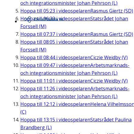
och integrationsminister Johan Pehrson (L)
Hoppa till
05:23
i videospelaren
Rasmus Giertz (SD)
Hoppa till
06:33
i videospelaren
Statsrådet Johan
Dela/Bädda in
Forssell (M)
Hoppa till
07:37
i videospelaren
Rasmus Giertz (SD)
Hoppa till
08:05
i videospelaren
Statsrådet Johan
Forssell (M)
Hoppa till
08:44
i videospelaren
Ciczie Weidby (V)
Hoppa till
09:47
i videospelaren
Arbetsmarknads-
och integrationsminister Johan Pehrson (L)
Hoppa till
11:01
i videospelaren
Ciczie Weidby (V)
Hoppa till
11:26
i videospelaren
Arbetsmarknads-
och integrationsminister Johan Pehrson (L)
Hoppa till
12:12
i videospelaren
Helena Vilhelmsso
(C)
Hoppa till
13:15
i videospelaren
Statsrådet Paulina
Brandberg (L)