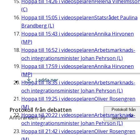
Hoppa till
14:26
i videospelaren
Helena Vilhelmsso
(C)
Hoppa till
15:05
i videospelaren
Statsrådet Paulina
Brandberg (L)
Hoppa till
15:43
i videospelaren
Annika Hirvonen
(MP)
Hoppa till
16:52
i videospelaren
Arbetsmarknads-
och integrationsminister Johan Pehrson (L)
Hoppa till
17:59
i videospelaren
Annika Hirvonen
(MP)
Ladda ner
Hoppa till
18:35
i videospelaren
Arbetsmarknads-
och integrationsminister Johan Pehrson (L)
Hoppa till
19:25
i videospelaren
Oliver Rosengren
(M)
Protokoll från debatten
Protokoll från
Hoppa till
20:22
i videospelaren
Arbetsmarknads-
Anföranden: 70
debatten
och integrationsminister Johan Pehrson (L)
Hoppa till
21:42
i videospelaren
Oliver Rosengren
(M)