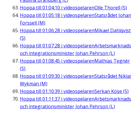
Paulina Brandberg (L)
Hoppa till
01:04:10
i videospelaren
Olle Thorell (S)
Hoppa till
01:05:18
i videospelaren
Statsrådet Joha
Forssell (M)
Hoppa till
01:06:28
i videospelaren
Mikael Dahlqvist
(S)
Hoppa till
01:07:28
i videospelaren
Arbetsmarknads
och integrationsminister Johan Pehrson (L)
Hoppa till
01:08:45
i videospelaren
Mathias Tegnér
(S)
Hoppa till
01:09:30
i videospelaren
Statsrådet Nikla
Wykman (M)
Hoppa till
01:10:39
i videospelaren
Serkan Köse (S)
Hoppa till
01:11:37
i videospelaren
Arbetsmarknads
och integrationsminister Johan Pehrson (L)