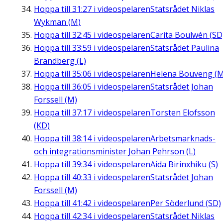
Hoppa till
31:27
i videospelaren
Statsrådet Niklas
Wykman (M)
Hoppa till
32:45
i videospelaren
Carita Boulwén (SD
Hoppa till
33:59
i videospelaren
Statsrådet Paulina
Brandberg (L)
Hoppa till
35:06
i videospelaren
Helena Bouveng (M
Hoppa till
36:05
i videospelaren
Statsrådet Johan
Forssell (M)
Hoppa till
37:17
i videospelaren
Torsten Elofsson
(KD)
Hoppa till
38:14
i videospelaren
Arbetsmarknads-
och integrationsminister Johan Pehrson (L)
Hoppa till
39:34
i videospelaren
Aida Birinxhiku (S)
Hoppa till
40:33
i videospelaren
Statsrådet Johan
Forssell (M)
Hoppa till
41:42
i videospelaren
Per Söderlund (SD)
Hoppa till
42:34
i videospelaren
Statsrådet Niklas