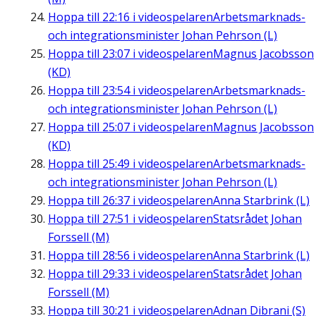
Hoppa till
22:16
i videospelaren
Arbetsmarknads-
och integrationsminister Johan Pehrson (L)
Hoppa till
23:07
i videospelaren
Magnus Jacobsson
(KD)
Hoppa till
23:54
i videospelaren
Arbetsmarknads-
och integrationsminister Johan Pehrson (L)
Hoppa till
25:07
i videospelaren
Magnus Jacobsson
(KD)
Hoppa till
25:49
i videospelaren
Arbetsmarknads-
och integrationsminister Johan Pehrson (L)
Hoppa till
26:37
i videospelaren
Anna Starbrink (L)
Hoppa till
27:51
i videospelaren
Statsrådet Johan
Forssell (M)
Hoppa till
28:56
i videospelaren
Anna Starbrink (L)
Hoppa till
29:33
i videospelaren
Statsrådet Johan
Forssell (M)
Hoppa till
30:21
i videospelaren
Adnan Dibrani (S)