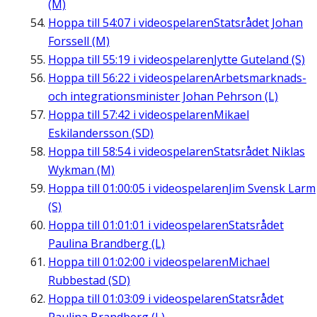
(M)
Hoppa till
54:07
i videospelaren
Statsrådet Johan
Forssell (M)
Hoppa till
55:19
i videospelaren
Jytte Guteland (S)
Hoppa till
56:22
i videospelaren
Arbetsmarknads-
och integrationsminister Johan Pehrson (L)
Hoppa till
57:42
i videospelaren
Mikael
Eskilandersson (SD)
Hoppa till
58:54
i videospelaren
Statsrådet Niklas
Wykman (M)
Hoppa till
01:00:05
i videospelaren
Jim Svensk Larm
(S)
Hoppa till
01:01:01
i videospelaren
Statsrådet
Paulina Brandberg (L)
Hoppa till
01:02:00
i videospelaren
Michael
Rubbestad (SD)
Hoppa till
01:03:09
i videospelaren
Statsrådet