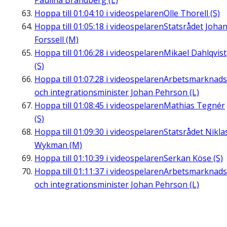
Paulina Brandberg (L)
Hoppa till
01:04:10
i videospelaren
Olle Thorell (S)
Hoppa till
01:05:18
i videospelaren
Statsrådet Joha
Forssell (M)
Hoppa till
01:06:28
i videospelaren
Mikael Dahlqvist
(S)
Hoppa till
01:07:28
i videospelaren
Arbetsmarknads
och integrationsminister Johan Pehrson (L)
Hoppa till
01:08:45
i videospelaren
Mathias Tegnér
(S)
Hoppa till
01:09:30
i videospelaren
Statsrådet Nikla
Wykman (M)
Hoppa till
01:10:39
i videospelaren
Serkan Köse (S)
Hoppa till
01:11:37
i videospelaren
Arbetsmarknads
och integrationsminister Johan Pehrson (L)