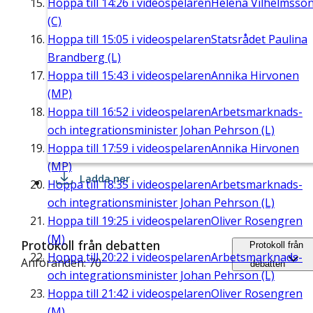
Hoppa till
14:26
i videospelaren
Helena Vilhelmsso
(C)
Hoppa till
15:05
i videospelaren
Statsrådet Paulina
Brandberg (L)
Hoppa till
15:43
i videospelaren
Annika Hirvonen
(MP)
Hoppa till
16:52
i videospelaren
Arbetsmarknads-
och integrationsminister Johan Pehrson (L)
Hoppa till
17:59
i videospelaren
Annika Hirvonen
(MP)
Ladda ner
Hoppa till
18:35
i videospelaren
Arbetsmarknads-
och integrationsminister Johan Pehrson (L)
Hoppa till
19:25
i videospelaren
Oliver Rosengren
(M)
Protokoll från debatten
Protokoll från
Hoppa till
20:22
i videospelaren
Arbetsmarknads-
Anföranden: 70
debatten
och integrationsminister Johan Pehrson (L)
Hoppa till
21:42
i videospelaren
Oliver Rosengren
(M)