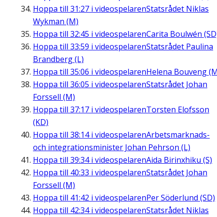
Hoppa till
31:27
i videospelaren
Statsrådet Niklas
Wykman (M)
Hoppa till
32:45
i videospelaren
Carita Boulwén (SD
Hoppa till
33:59
i videospelaren
Statsrådet Paulina
Brandberg (L)
Hoppa till
35:06
i videospelaren
Helena Bouveng (M
Hoppa till
36:05
i videospelaren
Statsrådet Johan
Forssell (M)
Hoppa till
37:17
i videospelaren
Torsten Elofsson
(KD)
Hoppa till
38:14
i videospelaren
Arbetsmarknads-
och integrationsminister Johan Pehrson (L)
Hoppa till
39:34
i videospelaren
Aida Birinxhiku (S)
Hoppa till
40:33
i videospelaren
Statsrådet Johan
Forssell (M)
Hoppa till
41:42
i videospelaren
Per Söderlund (SD)
Hoppa till
42:34
i videospelaren
Statsrådet Niklas