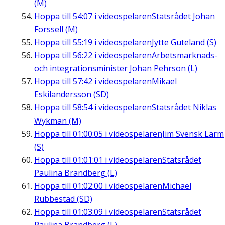
(M)
Hoppa till
54:07
i videospelaren
Statsrådet Johan
Forssell (M)
Hoppa till
55:19
i videospelaren
Jytte Guteland (S)
Hoppa till
56:22
i videospelaren
Arbetsmarknads-
och integrationsminister Johan Pehrson (L)
Hoppa till
57:42
i videospelaren
Mikael
Eskilandersson (SD)
Hoppa till
58:54
i videospelaren
Statsrådet Niklas
Wykman (M)
Hoppa till
01:00:05
i videospelaren
Jim Svensk Larm
(S)
Hoppa till
01:01:01
i videospelaren
Statsrådet
Paulina Brandberg (L)
Hoppa till
01:02:00
i videospelaren
Michael
Rubbestad (SD)
Hoppa till
01:03:09
i videospelaren
Statsrådet