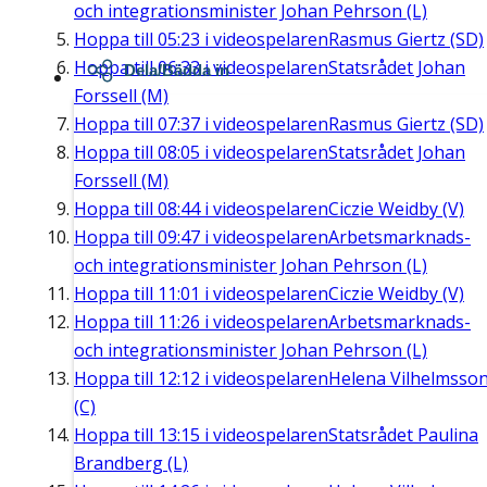
och integrationsminister Johan Pehrson (L)
Hoppa till
05:23
i videospelaren
Rasmus Giertz (SD)
Hoppa till
06:33
i videospelaren
Statsrådet Johan
Dela/Bädda in
Forssell (M)
Hoppa till
07:37
i videospelaren
Rasmus Giertz (SD)
Hoppa till
08:05
i videospelaren
Statsrådet Johan
Forssell (M)
Hoppa till
08:44
i videospelaren
Ciczie Weidby (V)
Hoppa till
09:47
i videospelaren
Arbetsmarknads-
och integrationsminister Johan Pehrson (L)
Hoppa till
11:01
i videospelaren
Ciczie Weidby (V)
Hoppa till
11:26
i videospelaren
Arbetsmarknads-
och integrationsminister Johan Pehrson (L)
Hoppa till
12:12
i videospelaren
Helena Vilhelmsso
(C)
Hoppa till
13:15
i videospelaren
Statsrådet Paulina
Brandberg (L)