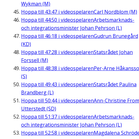
Wykman (M)
Hoppa till
43:47
i videospelaren
Carl Nordblom (M)
Hoppa till
44:50
i videospelaren
Arbetsmarknads-
och integrationsminister Johan Pehrson (L)
Hoppa till
46:18
i videospelaren
Gudrun Brunegård
(KD)
Hoppa till
47:28
i videospelaren
Statsrådet Johan
Forssell (M)
Hoppa till
48:38
i videospelaren
Per-Arne Håkanss
(S)
Hoppa till
49:43
i videospelaren
Statsrådet Paulina
Brandberg (L)
Hoppa till
50:44
i videospelaren
Ann-Christine Fro
Utterstedt (SD)
Hoppa till
51:37
i videospelaren
Arbetsmarknads-
och integrationsminister Johan Pehrson (L)
Hoppa till
52:58
i videospelaren
Magdalena Schröd