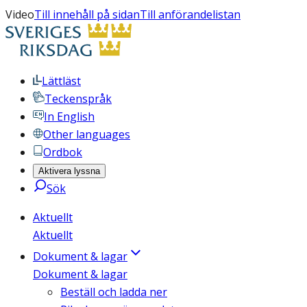
Video
Till innehåll på sidan
Till anförandelistan
Lättläst
Teckenspråk
In English
Other languages
Ordbok
Aktivera lyssna
Sök
Aktuellt
Aktuellt
Dokument & lagar
Dokument & lagar
Beställ och ladda ner