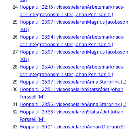
Hoppa till
22:16
i videospelaren
Arbetsmarknads-
och integrationsminister Johan Pehrson (L)
Hoppa till
23:07
i videospelaren
Magnus Jacobsson
(KD)
Hoppa till
23:54
i videospelaren
Arbetsmarknads-
och integrationsminister Johan Pehrson (L)
Hoppa till
25:07
i videospelaren
Magnus Jacobsson
(KD)
Hoppa till
25:49
i videospelaren
Arbetsmarknads-
och integrationsminister Johan Pehrson (L)
Hoppa till
26:37
i videospelaren
Anna Starbrink (L)
Hoppa till
27:51
i videospelaren
Statsrådet Johan
Forssell (M)
Hoppa till
28:56
i videospelaren
Anna Starbrink (L)
Hoppa till
29:33
i videospelaren
Statsrådet Johan
Forssell (M)
Hoppa till
30:21
i videospelaren
Adnan Dibrani (S)