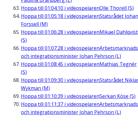
Paulina Brandberg (L)
Hoppa till
01:04:10
i videospelaren
Olle Thorell (S)
Hoppa till
01:05:18
i videospelaren
Statsrådet Joha
Forssell (M)
Hoppa till
01:06:28
i videospelaren
Mikael Dahlqvist
(S)
Hoppa till
01:07:28
i videospelaren
Arbetsmarknads
och integrationsminister Johan Pehrson (L)
Hoppa till
01:08:45
i videospelaren
Mathias Tegnér
(S)
Hoppa till
01:09:30
i videospelaren
Statsrådet Nikla
Wykman (M)
Hoppa till
01:10:39
i videospelaren
Serkan Köse (S)
Hoppa till
01:11:37
i videospelaren
Arbetsmarknads
och integrationsminister Johan Pehrson (L)