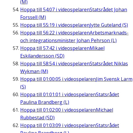
(M)
Hoppa till
54:07
i videospelaren
Statsrådet Johan
Forssell (M)
Hoppa till
55:19
i videospelaren
Jytte Guteland (S)
Hoppa till
56:22
i videospelaren
Arbetsmarknads-
och integrationsminister Johan Pehrson (L)
Hoppa till
57:42
i videospelaren
Mikael
Eskilandersson (SD)
Hoppa till
58:54
i videospelaren
Statsrådet Niklas
Wykman (M)
Hoppa till
01:00:05
i videospelaren
Jim Svensk Larm
(S)
Hoppa till
01:01:01
i videospelaren
Statsrådet
Paulina Brandberg (L)
Hoppa till
01:02:00
i videospelaren
Michael
Rubbestad (SD)
Hoppa till
01:03:09
i videospelaren
Statsrådet