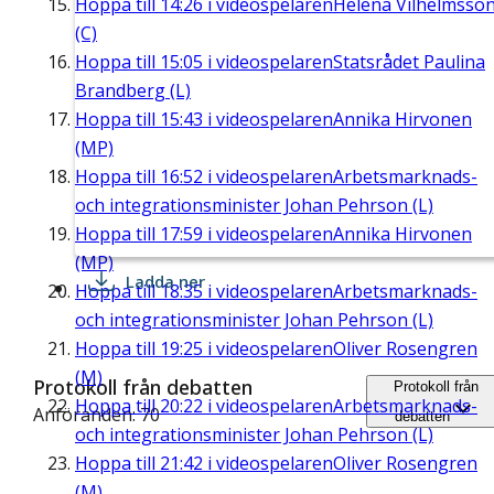
Hoppa till
14:26
i videospelaren
Helena Vilhelmsso
(C)
Hoppa till
15:05
i videospelaren
Statsrådet Paulina
Brandberg (L)
Hoppa till
15:43
i videospelaren
Annika Hirvonen
(MP)
Hoppa till
16:52
i videospelaren
Arbetsmarknads-
och integrationsminister Johan Pehrson (L)
Hoppa till
17:59
i videospelaren
Annika Hirvonen
(MP)
Ladda ner
Hoppa till
18:35
i videospelaren
Arbetsmarknads-
och integrationsminister Johan Pehrson (L)
Hoppa till
19:25
i videospelaren
Oliver Rosengren
(M)
Protokoll från debatten
Protokoll från
Hoppa till
20:22
i videospelaren
Arbetsmarknads-
Anföranden: 70
debatten
och integrationsminister Johan Pehrson (L)
Hoppa till
21:42
i videospelaren
Oliver Rosengren
(M)