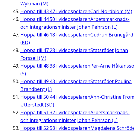
Wykman (M)
Hoppa till
43:47
i videospelaren
Carl Nordblom (M)
Hoppa till
44:50
i videospelaren
Arbetsmarknads-
och integrationsminister Johan Pehrson (L)
Hoppa till
46:18
i videospelaren
Gudrun Brunegård
(KD)
Hoppa till
47:28
i videospelaren
Statsrådet Johan
Forssell (M)
Hoppa till
48:38
i videospelaren
Per-Arne Håkanss
(S)
Hoppa till
49:43
i videospelaren
Statsrådet Paulina
Brandberg (L)
Hoppa till
50:44
i videospelaren
Ann-Christine Fro
Utterstedt (SD)
Hoppa till
51:37
i videospelaren
Arbetsmarknads-
och integrationsminister Johan Pehrson (L)
Hoppa till
52:58
i videospelaren
Magdalena Schröd