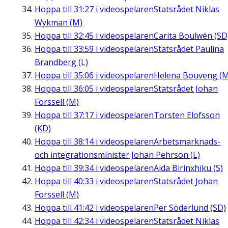
Hoppa till
31:27
i videospelaren
Statsrådet Niklas
Wykman (M)
Hoppa till
32:45
i videospelaren
Carita Boulwén (SD
Hoppa till
33:59
i videospelaren
Statsrådet Paulina
Brandberg (L)
Hoppa till
35:06
i videospelaren
Helena Bouveng (M
Hoppa till
36:05
i videospelaren
Statsrådet Johan
Forssell (M)
Hoppa till
37:17
i videospelaren
Torsten Elofsson
(KD)
Hoppa till
38:14
i videospelaren
Arbetsmarknads-
och integrationsminister Johan Pehrson (L)
Hoppa till
39:34
i videospelaren
Aida Birinxhiku (S)
Hoppa till
40:33
i videospelaren
Statsrådet Johan
Forssell (M)
Hoppa till
41:42
i videospelaren
Per Söderlund (SD)
Hoppa till
42:34
i videospelaren
Statsrådet Niklas