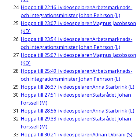
Hoppa till
22:16
i videospelaren
Arbetsmarknads-
och integrationsminister Johan Pehrson (L)
Hoppa till
23:07
i videospelaren
Magnus Jacobsson
(KD)
Hoppa till
23:54
i videospelaren
Arbetsmarknads-
och integrationsminister Johan Pehrson (L)
Hoppa till
25:07
i videospelaren
Magnus Jacobsson
(KD)
Hoppa till
25:49
i videospelaren
Arbetsmarknads-
och integrationsminister Johan Pehrson (L)
Hoppa till
26:37
i videospelaren
Anna Starbrink (L)
Hoppa till
27:51
i videospelaren
Statsrådet Johan
Forssell (M)
Hoppa till
28:56
i videospelaren
Anna Starbrink (L)
Hoppa till
29:33
i videospelaren
Statsrådet Johan
Forssell (M)
Hoppa till
30:21
i videospelaren
Adnan Dibrani (S)