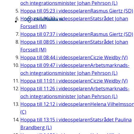
och integrationsminister Johan Pehrson (L)
Hoppa till
05:23
i videospelaren
Rasmus Giertz (SD)
Hoppa till
06:33
i videospelaren
Statsrådet Johan
Dela/Bädda in
Forssell (M)
Hoppa till
07:37
i videospelaren
Rasmus Giertz (SD)
Hoppa till
08:05
i videospelaren
Statsrådet Johan
Forssell (M)
Hoppa till
08:44
i videospelaren
Ciczie Weidby (V)
Hoppa till
09:47
i videospelaren
Arbetsmarknads-
och integrationsminister Johan Pehrson (L)
Hoppa till
11:01
i videospelaren
Ciczie Weidby (V)
Hoppa till
11:26
i videospelaren
Arbetsmarknads-
och integrationsminister Johan Pehrson (L)
Hoppa till
12:12
i videospelaren
Helena Vilhelmsso
(C)
Hoppa till
13:15
i videospelaren
Statsrådet Paulina
Brandberg (L)