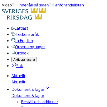
Video
Till innehåll på sidan
Till anförandelistan
Lättläst
Teckenspråk
In English
Other languages
Ordbok
Aktivera lyssna
Sök
Aktuellt
Aktuellt
Dokument & lagar
Dokument & lagar
Beställ och ladda ner