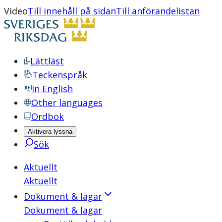
Video
Till innehåll på sidan
Till anförandelistan
Lättläst
Teckenspråk
In English
Other languages
Ordbok
Aktivera lyssna
Sök
Aktuellt
Aktuellt
Dokument & lagar
Dokument & lagar