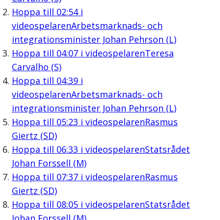
Hoppa till
02:54
i
videospelaren
Arbetsmarknads- och
integrationsminister Johan Pehrson (L)
Hoppa till
04:07
i videospelaren
Teresa
Carvalho (S)
Hoppa till
04:39
i
videospelaren
Arbetsmarknads- och
integrationsminister Johan Pehrson (L)
Hoppa till
05:23
i videospelaren
Rasmus
Giertz (SD)
Hoppa till
06:33
i videospelaren
Statsrådet
Johan Forssell (M)
Hoppa till
07:37
i videospelaren
Rasmus
Giertz (SD)
Hoppa till
08:05
i videospelaren
Statsrådet
Johan Forssell (M)