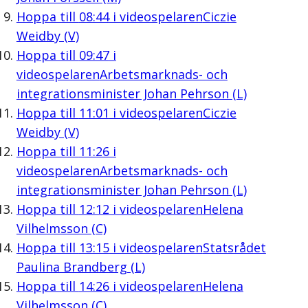
Hoppa till
08:44
i videospelaren
Ciczie
Weidby (V)
Hoppa till
09:47
i
videospelaren
Arbetsmarknads- och
integrationsminister Johan Pehrson (L)
Hoppa till
11:01
i videospelaren
Ciczie
Weidby (V)
Hoppa till
11:26
i
videospelaren
Arbetsmarknads- och
integrationsminister Johan Pehrson (L)
Hoppa till
12:12
i videospelaren
Helena
Vilhelmsson (C)
Hoppa till
13:15
i videospelaren
Statsrådet
Paulina Brandberg (L)
Hoppa till
14:26
i videospelaren
Helena
Vilhelmsson (C)