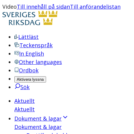
Video
Till innehåll på sidan
Till anförandelistan
Lättläst
Teckenspråk
In English
Other languages
Ordbok
Aktivera lyssna
Sök
Aktuellt
Aktuellt
Dokument & lagar
Dokument & lagar