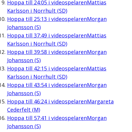
Hoppa till
24:05
i videospelaren
Mattias
Karlsson i Norrhult (SD)
Hoppa till
25:13
i videospelaren
Morgan
Johansson (S)
Hoppa till
37:49
i videospelaren
Mattias
Karlsson i Norrhult (SD)
Hoppa till
39:58
i videospelaren
Morgan
Johansson (S)
Hoppa till
42:15
i videospelaren
Mattias
Karlsson i Norrhult (SD)
Hoppa till
43:54
i videospelaren
Morgan
Johansson (S)
Hoppa till
46:24
i videospelaren
Margareta
Cederfelt (M)
Hoppa till
57:41
i videospelaren
Morgan
Johansson (S)