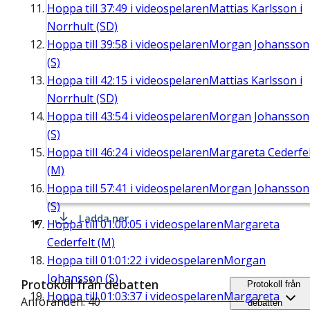
Hoppa till
37:49
i videospelaren
Mattias Karlsson i
Norrhult (SD)
Hoppa till
39:58
i videospelaren
Morgan Johansson
(S)
Hoppa till
42:15
i videospelaren
Mattias Karlsson i
Norrhult (SD)
Hoppa till
43:54
i videospelaren
Morgan Johansson
(S)
Hoppa till
46:24
i videospelaren
Margareta Cederfel
(M)
Hoppa till
57:41
i videospelaren
Morgan Johansson
(S)
Ladda ner
Hoppa till
01:00:05
i videospelaren
Margareta
Cederfelt (M)
Hoppa till
01:01:22
i videospelaren
Morgan
Johansson (S)
Protokoll från debatten
Protokoll från
Hoppa till
01:03:37
i videospelaren
Margareta
Anföranden: 40
debatten