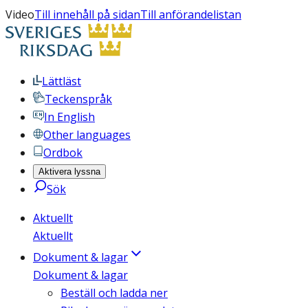
Video
Till innehåll på sidan
Till anförandelistan
Lättläst
Teckenspråk
In English
Other languages
Ordbok
Aktivera lyssna
Sök
Aktuellt
Aktuellt
Dokument & lagar
Dokument & lagar
Beställ och ladda ner