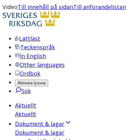
Video
Till innehåll på sidan
Till anförandelistan
Lättläst
Teckenspråk
In English
Other languages
Ordbok
Aktivera lyssna
Sök
Aktuellt
Aktuellt
Dokument & lagar
Dokument & lagar