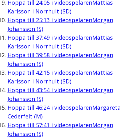
Hoppa till
24:05
i videospelaren
Mattias
Karlsson i Norrhult (SD)
Hoppa till
25:13
i videospelaren
Morgan
Johansson (S)
Hoppa till
37:49
i videospelaren
Mattias
Karlsson i Norrhult (SD)
Hoppa till
39:58
i videospelaren
Morgan
Johansson (S)
Hoppa till
42:15
i videospelaren
Mattias
Karlsson i Norrhult (SD)
Hoppa till
43:54
i videospelaren
Morgan
Johansson (S)
Hoppa till
46:24
i videospelaren
Margareta
Cederfelt (M)
Hoppa till
57:41
i videospelaren
Morgan
Johansson (S)