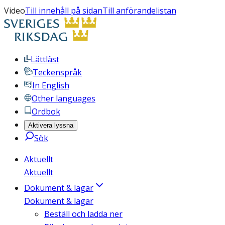
Video
Till innehåll på sidan
Till anförandelistan
Lättläst
Teckenspråk
In English
Other languages
Ordbok
Aktivera lyssna
Sök
Aktuellt
Aktuellt
Dokument & lagar
Dokument & lagar
Beställ och ladda ner