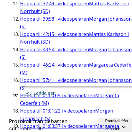
Hoppa till
37:49
i videospelaren
Mattias Karlsson i
Norrhult (SD)
Hoppa till
39:58
i videospelaren
Morgan Johansson
(S)
Hoppa till
42:15
i videospelaren
Mattias Karlsson i
Norrhult (SD)
Hoppa till
43:54
i videospelaren
Morgan Johansson
(S)
Hoppa till
46:24
i videospelaren
Margareta Cederfel
(M)
Hoppa till
57:41
i videospelaren
Morgan Johansson
(S)
Ladda ner
Hoppa till
01:00:05
i videospelaren
Margareta
Cederfelt (M)
Hoppa till
01:01:22
i videospelaren
Morgan
Johansson (S)
Protokoll från debatten
Protokoll från
Hoppa till
01:03:37
i videospelaren
Margareta
Anföranden: 40
debatten