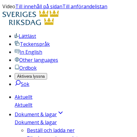
Video
Till innehåll på sidan
Till anförandelistan
Lättläst
Teckenspråk
In English
Other languages
Ordbok
Aktivera lyssna
Sök
Aktuellt
Aktuellt
Dokument & lagar
Dokument & lagar
Beställ och ladda ner