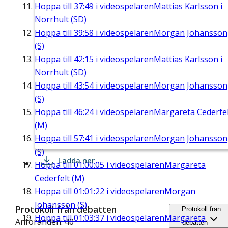
Hoppa till
37:49
i videospelaren
Mattias Karlsson i
Norrhult (SD)
Hoppa till
39:58
i videospelaren
Morgan Johansson
(S)
Hoppa till
42:15
i videospelaren
Mattias Karlsson i
Norrhult (SD)
Hoppa till
43:54
i videospelaren
Morgan Johansson
(S)
Hoppa till
46:24
i videospelaren
Margareta Cederfel
(M)
Hoppa till
57:41
i videospelaren
Morgan Johansson
(S)
Ladda ner
Hoppa till
01:00:05
i videospelaren
Margareta
Cederfelt (M)
Hoppa till
01:01:22
i videospelaren
Morgan
Johansson (S)
Protokoll från debatten
Protokoll från
Hoppa till
01:03:37
i videospelaren
Margareta
Anföranden: 40
debatten