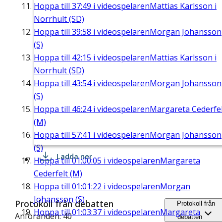
Hoppa till
37:49
i videospelaren
Mattias Karlsson i
Norrhult (SD)
Hoppa till
39:58
i videospelaren
Morgan Johansson
(S)
Hoppa till
42:15
i videospelaren
Mattias Karlsson i
Norrhult (SD)
Hoppa till
43:54
i videospelaren
Morgan Johansson
(S)
Hoppa till
46:24
i videospelaren
Margareta Cederfel
(M)
Hoppa till
57:41
i videospelaren
Morgan Johansson
(S)
Ladda ner
Hoppa till
01:00:05
i videospelaren
Margareta
Cederfelt (M)
Hoppa till
01:01:22
i videospelaren
Morgan
Johansson (S)
Protokoll från debatten
Protokoll från
Hoppa till
01:03:37
i videospelaren
Margareta
Anföranden: 40
debatten