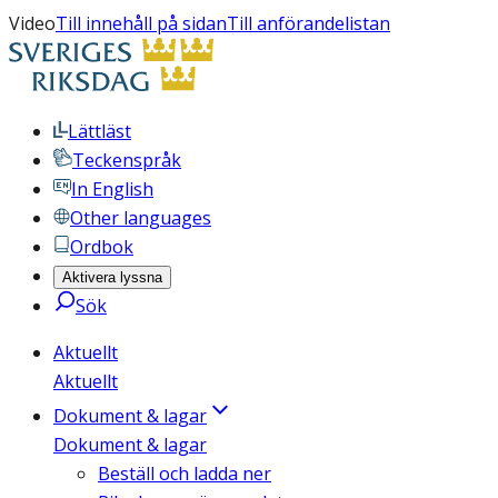
Video
Till innehåll på sidan
Till anförandelistan
Lättläst
Teckenspråk
In English
Other languages
Ordbok
Aktivera lyssna
Sök
Aktuellt
Aktuellt
Dokument & lagar
Dokument & lagar
Beställ och ladda ner