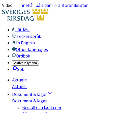
Video
Till innehåll på sidan
Till anförandelistan
Lättläst
Teckenspråk
In English
Other languages
Ordbok
Aktivera lyssna
Sök
Aktuellt
Aktuellt
Dokument & lagar
Dokument & lagar
Beställ och ladda ner