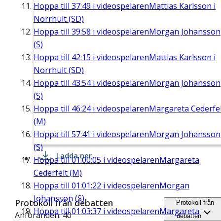
Hoppa till
37:49
i videospelaren
Mattias Karlsson i
Norrhult (SD)
Hoppa till
39:58
i videospelaren
Morgan Johansson
(S)
Hoppa till
42:15
i videospelaren
Mattias Karlsson i
Norrhult (SD)
Hoppa till
43:54
i videospelaren
Morgan Johansson
(S)
Hoppa till
46:24
i videospelaren
Margareta Cederfel
(M)
Hoppa till
57:41
i videospelaren
Morgan Johansson
(S)
Ladda ner
Hoppa till
01:00:05
i videospelaren
Margareta
Cederfelt (M)
Hoppa till
01:01:22
i videospelaren
Morgan
Johansson (S)
Protokoll från debatten
Protokoll från
Hoppa till
01:03:37
i videospelaren
Margareta
Anföranden: 40
debatten