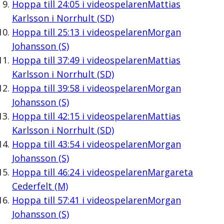
Hoppa till
24:05
i videospelaren
Mattias
Karlsson i Norrhult (SD)
Hoppa till
25:13
i videospelaren
Morgan
Johansson (S)
Hoppa till
37:49
i videospelaren
Mattias
Karlsson i Norrhult (SD)
Hoppa till
39:58
i videospelaren
Morgan
Johansson (S)
Hoppa till
42:15
i videospelaren
Mattias
Karlsson i Norrhult (SD)
Hoppa till
43:54
i videospelaren
Morgan
Johansson (S)
Hoppa till
46:24
i videospelaren
Margareta
Cederfelt (M)
Hoppa till
57:41
i videospelaren
Morgan
Johansson (S)