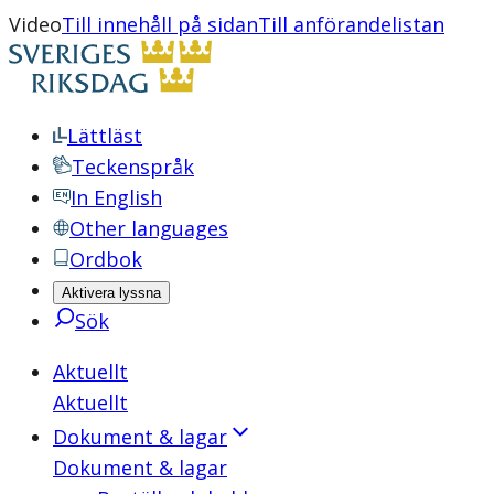
Video
Till innehåll på sidan
Till anförandelistan
Lättläst
Teckenspråk
In English
Other languages
Ordbok
Aktivera lyssna
Sök
Aktuellt
Aktuellt
Dokument & lagar
Dokument & lagar