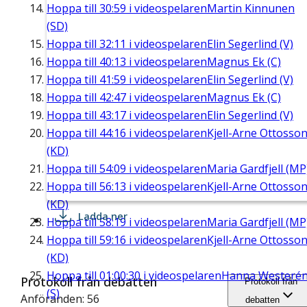
Hoppa till
30:59
i videospelaren
Martin Kinnunen
(SD)
Hoppa till
32:11
i videospelaren
Elin Segerlind (V)
Hoppa till
40:13
i videospelaren
Magnus Ek (C)
Hoppa till
41:59
i videospelaren
Elin Segerlind (V)
Hoppa till
42:47
i videospelaren
Magnus Ek (C)
Hoppa till
43:17
i videospelaren
Elin Segerlind (V)
Hoppa till
44:16
i videospelaren
Kjell-Arne Ottosso
(KD)
Hoppa till
54:09
i videospelaren
Maria Gardfjell (MP
Hoppa till
56:13
i videospelaren
Kjell-Arne Ottosso
(KD)
Ladda ner
Hoppa till
58:19
i videospelaren
Maria Gardfjell (MP
Hoppa till
59:16
i videospelaren
Kjell-Arne Ottosso
(KD)
Hoppa till
01:00:30
i videospelaren
Hanna Westeré
Protokoll från debatten
Protokoll från
(S)
Anföranden: 56
debatten