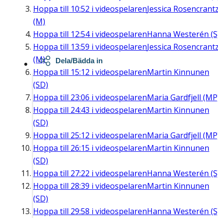
Hoppa till
10:52
i videospelaren
Jessica Rosencrant
(M)
Hoppa till
12:54
i videospelaren
Hanna Westerén (S
Hoppa till
13:59
i videospelaren
Jessica Rosencrant
(M)
Dela/Bädda in
Hoppa till
15:12
i videospelaren
Martin Kinnunen
(SD)
Hoppa till
23:06
i videospelaren
Maria Gardfjell (MP
Hoppa till
24:43
i videospelaren
Martin Kinnunen
(SD)
Hoppa till
25:12
i videospelaren
Maria Gardfjell (MP
Hoppa till
26:15
i videospelaren
Martin Kinnunen
(SD)
Hoppa till
27:22
i videospelaren
Hanna Westerén (S
Hoppa till
28:39
i videospelaren
Martin Kinnunen
(SD)
Hoppa till
29:58
i videospelaren
Hanna Westerén (S