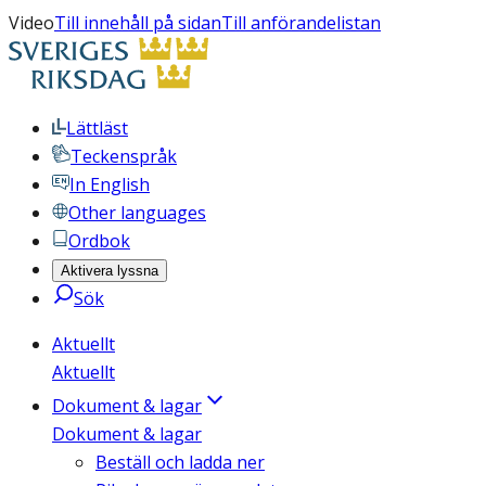
Video
Till innehåll på sidan
Till anförandelistan
Lättläst
Teckenspråk
In English
Other languages
Ordbok
Aktivera lyssna
Sök
Aktuellt
Aktuellt
Dokument & lagar
Dokument & lagar
Beställ och ladda ner