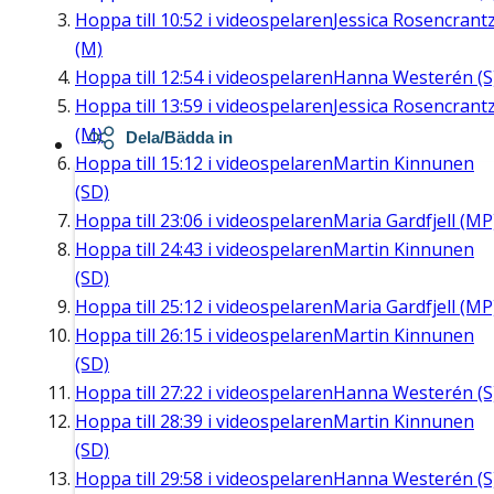
Hoppa till
10:52
i videospelaren
Jessica Rosencrant
(M)
Hoppa till
12:54
i videospelaren
Hanna Westerén (S
Hoppa till
13:59
i videospelaren
Jessica Rosencrant
(M)
Dela/Bädda in
Hoppa till
15:12
i videospelaren
Martin Kinnunen
(SD)
Hoppa till
23:06
i videospelaren
Maria Gardfjell (MP
Hoppa till
24:43
i videospelaren
Martin Kinnunen
(SD)
Hoppa till
25:12
i videospelaren
Maria Gardfjell (MP
Hoppa till
26:15
i videospelaren
Martin Kinnunen
(SD)
Hoppa till
27:22
i videospelaren
Hanna Westerén (S
Hoppa till
28:39
i videospelaren
Martin Kinnunen
(SD)
Hoppa till
29:58
i videospelaren
Hanna Westerén (S