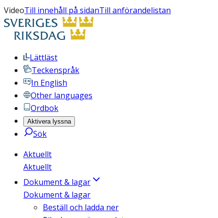
Video
Till innehåll på sidan
Till anförandelistan
Lättläst
Teckenspråk
In English
Other languages
Ordbok
Aktivera lyssna
Sök
Aktuellt
Aktuellt
Dokument & lagar
Dokument & lagar
Beställ och ladda ner