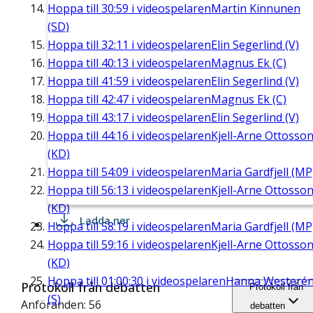
Hoppa till
30:59
i videospelaren
Martin Kinnunen
(SD)
Hoppa till
32:11
i videospelaren
Elin Segerlind (V)
Hoppa till
40:13
i videospelaren
Magnus Ek (C)
Hoppa till
41:59
i videospelaren
Elin Segerlind (V)
Hoppa till
42:47
i videospelaren
Magnus Ek (C)
Hoppa till
43:17
i videospelaren
Elin Segerlind (V)
Hoppa till
44:16
i videospelaren
Kjell-Arne Ottosso
(KD)
Hoppa till
54:09
i videospelaren
Maria Gardfjell (MP
Hoppa till
56:13
i videospelaren
Kjell-Arne Ottosso
(KD)
Ladda ner
Hoppa till
58:19
i videospelaren
Maria Gardfjell (MP
Hoppa till
59:16
i videospelaren
Kjell-Arne Ottosso
(KD)
Hoppa till
01:00:30
i videospelaren
Hanna Westeré
Protokoll från debatten
Protokoll från
(S)
Anföranden: 56
debatten