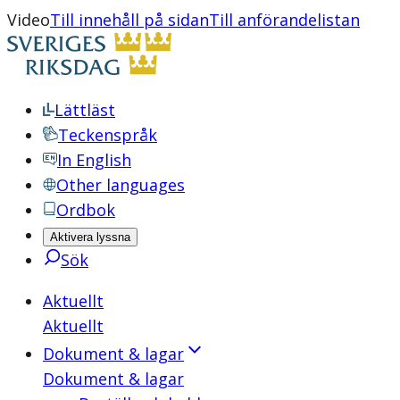
Video
Till innehåll på sidan
Till anförandelistan
Lättläst
Teckenspråk
In English
Other languages
Ordbok
Aktivera lyssna
Sök
Aktuellt
Aktuellt
Dokument & lagar
Dokument & lagar