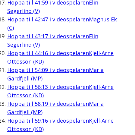
Hoppa till
41:59
i videospelaren
Elin
Segerlind (V)
Hoppa till
42:47
i videospelaren
Magnus Ek
(C)
Hoppa till
43:17
i videospelaren
Elin
Segerlind (V)
Hoppa till
44:16
i videospelaren
Kjell-Arne
Ottosson (KD)
Hoppa till
54:09
i videospelaren
Maria
Gardfjell (MP)
Hoppa till
56:13
i videospelaren
Kjell-Arne
Ottosson (KD)
Hoppa till
58:19
i videospelaren
Maria
Gardfjell (MP)
Hoppa till
59:16
i videospelaren
Kjell-Arne
Ottosson (KD)