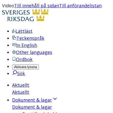
Video
Till innehåll på sidan
Till anförandelistan
Lättläst
Teckenspråk
In English
Other languages
Ordbok
Aktivera lyssna
Sök
Aktuellt
Aktuellt
Dokument & lagar
Dokument & lagar