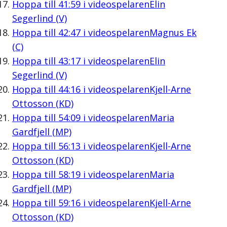
Hoppa till
41:59
i videospelaren
Elin
Segerlind (V)
Hoppa till
42:47
i videospelaren
Magnus Ek
(C)
Hoppa till
43:17
i videospelaren
Elin
Segerlind (V)
Hoppa till
44:16
i videospelaren
Kjell-Arne
Ottosson (KD)
Hoppa till
54:09
i videospelaren
Maria
Gardfjell (MP)
Hoppa till
56:13
i videospelaren
Kjell-Arne
Ottosson (KD)
Hoppa till
58:19
i videospelaren
Maria
Gardfjell (MP)
Hoppa till
59:16
i videospelaren
Kjell-Arne
Ottosson (KD)