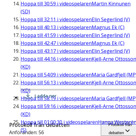
Hoppa till
30:59
i videospelaren
Martin Kinnunen
(SD)
Hoppa till
32:11
i videospelaren
Elin Segerlind (V)
Hoppa till
40:13
i videospelaren
Magnus Ek (C)
Hoppa till
41:59
i videospelaren
Elin Segerlind (V)
Hoppa till
42:47
i videospelaren
Magnus Ek (C)
Hoppa till
43:17
i videospelaren
Elin Segerlind (V)
Hoppa till
44:16
i videospelaren
Kjell-Arne Ottosso
(KD)
Hoppa till
54:09
i videospelaren
Maria Gardfjell (MP
Hoppa till
56:13
i videospelaren
Kjell-Arne Ottosso
(KD)
Ladda ner
Hoppa till
58:19
i videospelaren
Maria Gardfjell (MP
Hoppa till
59:16
i videospelaren
Kjell-Arne Ottosso
(KD)
Hoppa till
01:00:30
i videospelaren
Hanna Westeré
Protokoll från debatten
Protokoll från
(S)
Anföranden: 56
debatten