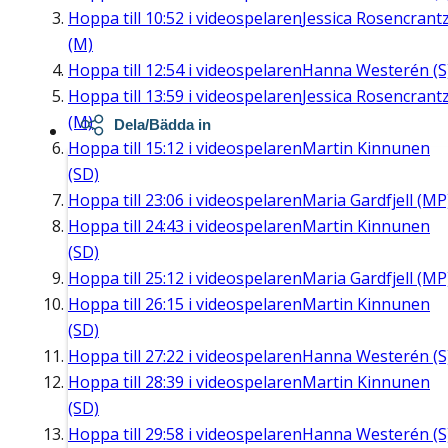
Hoppa till
10:52
i videospelaren
Jessica Rosencrant
(M)
Hoppa till
12:54
i videospelaren
Hanna Westerén (S
Hoppa till
13:59
i videospelaren
Jessica Rosencrant
(M)
Dela/Bädda in
Hoppa till
15:12
i videospelaren
Martin Kinnunen
(SD)
Hoppa till
23:06
i videospelaren
Maria Gardfjell (MP
Hoppa till
24:43
i videospelaren
Martin Kinnunen
(SD)
Hoppa till
25:12
i videospelaren
Maria Gardfjell (MP
Hoppa till
26:15
i videospelaren
Martin Kinnunen
(SD)
Hoppa till
27:22
i videospelaren
Hanna Westerén (S
Hoppa till
28:39
i videospelaren
Martin Kinnunen
(SD)
Hoppa till
29:58
i videospelaren
Hanna Westerén (S