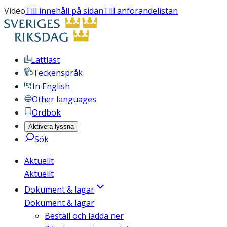
Video
Till innehåll på sidan
Till anförandelistan
Lättläst
Teckenspråk
In English
Other languages
Ordbok
Aktivera lyssna
Sök
Aktuellt
Aktuellt
Dokument & lagar
Dokument & lagar
Beställ och ladda ner