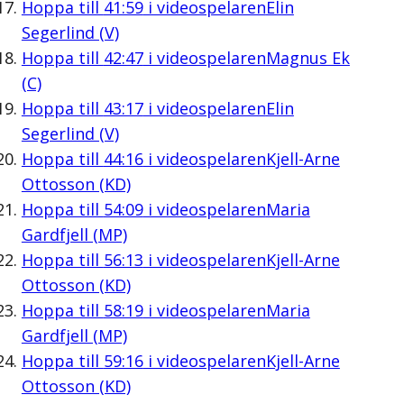
Hoppa till
41:59
i videospelaren
Elin
Segerlind (V)
Hoppa till
42:47
i videospelaren
Magnus Ek
(C)
Hoppa till
43:17
i videospelaren
Elin
Segerlind (V)
Hoppa till
44:16
i videospelaren
Kjell-Arne
Ottosson (KD)
Hoppa till
54:09
i videospelaren
Maria
Gardfjell (MP)
Hoppa till
56:13
i videospelaren
Kjell-Arne
Ottosson (KD)
Hoppa till
58:19
i videospelaren
Maria
Gardfjell (MP)
Hoppa till
59:16
i videospelaren
Kjell-Arne
Ottosson (KD)