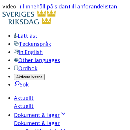
Video
Till innehåll på sidan
Till anförandelistan
Lättläst
Teckenspråk
In English
Other languages
Ordbok
Aktivera lyssna
Sök
Aktuellt
Aktuellt
Dokument & lagar
Dokument & lagar