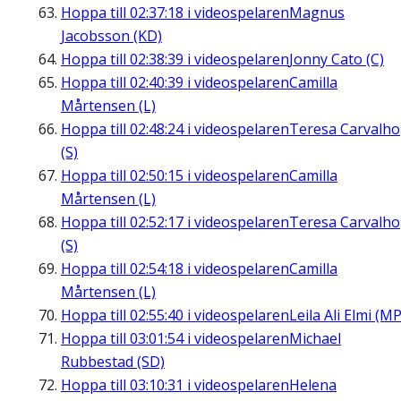
Hoppa till
02:37:18
i videospelaren
Magnus
Jacobsson (KD)
Hoppa till
02:38:39
i videospelaren
Jonny Cato (C)
Hoppa till
02:40:39
i videospelaren
Camilla
Mårtensen (L)
Hoppa till
02:48:24
i videospelaren
Teresa Carvalho
(S)
Hoppa till
02:50:15
i videospelaren
Camilla
Mårtensen (L)
Hoppa till
02:52:17
i videospelaren
Teresa Carvalho
(S)
Hoppa till
02:54:18
i videospelaren
Camilla
Mårtensen (L)
Hoppa till
02:55:40
i videospelaren
Leila Ali Elmi (MP
Hoppa till
03:01:54
i videospelaren
Michael
Rubbestad (SD)
Hoppa till
03:10:31
i videospelaren
Helena