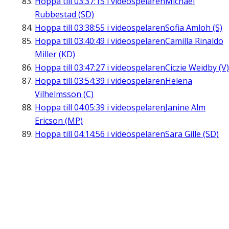
Hoppa till
03:37:15
i videospelaren
Michael
Rubbestad (SD)
Hoppa till
03:38:55
i videospelaren
Sofia Amloh (S)
Hoppa till
03:40:49
i videospelaren
Camilla Rinaldo
Miller (KD)
Hoppa till
03:47:27
i videospelaren
Ciczie Weidby (V)
Hoppa till
03:54:39
i videospelaren
Helena
Vilhelmsson (C)
Hoppa till
04:05:39
i videospelaren
Janine Alm
Ericson (MP)
Hoppa till
04:14:56
i videospelaren
Sara Gille (SD)