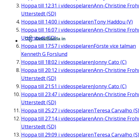
Hoppa till
12:31
i videospelaren
Ann-Christine Fro
Utterstedt (SD)
Hoppa till
14:00
i videospelaren
Tony Haddou (V)
Hoppa till
16:07
i videospelaren
Ann-Christine Fro
Utterstedt (SD)
Dela/Bädda in
Hoppa till
17:57
i videospelaren
Förste vice talman
Kenneth G Forslund
Hoppa till
18:02
i videospelaren
Jonny Cato (C)
Hoppa till
20:12
i videospelaren
Ann-Christine Fro
Utterstedt (SD)
Hoppa till
21:51
i videospelaren
Jonny Cato (C)
Hoppa till
23:47
i videospelaren
Ann-Christine Fro
Utterstedt (SD)
Hoppa till
25:27
i videospelaren
Teresa Carvalho (S
Hoppa till
27:14
i videospelaren
Ann-Christine Fro
Utterstedt (SD)
Hoppa till
29:09
i videospelaren
Teresa Carvalho (S