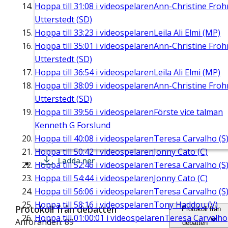
Hoppa till
31:08
i videospelaren
Ann-Christine Fro
Utterstedt (SD)
Hoppa till
33:23
i videospelaren
Leila Ali Elmi (MP)
Hoppa till
35:01
i videospelaren
Ann-Christine Fro
Utterstedt (SD)
Hoppa till
36:54
i videospelaren
Leila Ali Elmi (MP)
Hoppa till
38:09
i videospelaren
Ann-Christine Fro
Utterstedt (SD)
Hoppa till
39:56
i videospelaren
Förste vice talman
Kenneth G Forslund
Hoppa till
40:08
i videospelaren
Teresa Carvalho (S
Hoppa till
50:42
i videospelaren
Jonny Cato (C)
Ladda ner
Hoppa till
52:46
i videospelaren
Teresa Carvalho (S
Hoppa till
54:44
i videospelaren
Jonny Cato (C)
Hoppa till
56:06
i videospelaren
Teresa Carvalho (S
Hoppa till
58:16
i videospelaren
Tony Haddou (V)
Protokoll från debatten
Protokoll från
Hoppa till
01:00:01
i videospelaren
Teresa Carvalho
Anföranden: 89
debatten