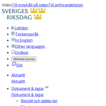
Video
Till innehåll på sidan
Till anförandelistan
Lättläst
Teckenspråk
In English
Other languages
Ordbok
Aktivera lyssna
Sök
Aktuellt
Aktuellt
Dokument & lagar
Dokument & lagar
Beställ och ladda ner