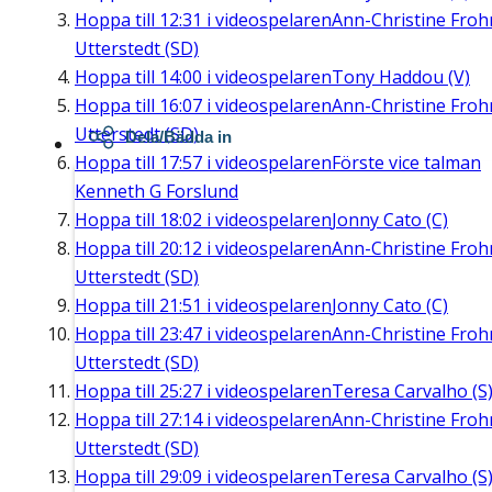
Hoppa till
12:31
i videospelaren
Ann-Christine Fro
Utterstedt (SD)
Hoppa till
14:00
i videospelaren
Tony Haddou (V)
Hoppa till
16:07
i videospelaren
Ann-Christine Fro
Utterstedt (SD)
Dela/Bädda in
Hoppa till
17:57
i videospelaren
Förste vice talman
Kenneth G Forslund
Hoppa till
18:02
i videospelaren
Jonny Cato (C)
Hoppa till
20:12
i videospelaren
Ann-Christine Fro
Utterstedt (SD)
Hoppa till
21:51
i videospelaren
Jonny Cato (C)
Hoppa till
23:47
i videospelaren
Ann-Christine Fro
Utterstedt (SD)
Hoppa till
25:27
i videospelaren
Teresa Carvalho (S
Hoppa till
27:14
i videospelaren
Ann-Christine Fro
Utterstedt (SD)
Hoppa till
29:09
i videospelaren
Teresa Carvalho (S