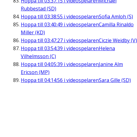
Hoppa till
03:37:15
i videospelaren
Michael
Rubbestad (SD)
Hoppa till
03:38:55
i videospelaren
Sofia Amloh (S)
Hoppa till
03:40:49
i videospelaren
Camilla Rinaldo
Miller (KD)
Hoppa till
03:47:27
i videospelaren
Ciczie Weidby (V)
Hoppa till
03:54:39
i videospelaren
Helena
Vilhelmsson (C)
Hoppa till
04:05:39
i videospelaren
Janine Alm
Ericson (MP)
Hoppa till
04:14:56
i videospelaren
Sara Gille (SD)