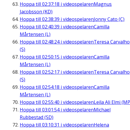
Hoppa till
02:37:18
i videospelaren
Magnus
Jacobsson (KD)
Hoppa till
02:38:39
i videospelaren
Jonny Cato (C)
Hoppa till
02:40:39
i videospelaren
Camilla
Mårtensen (L)
Hoppa till
02:48:24
i videospelaren
Teresa Carvalho
(S)
Hoppa till
02:50:15
i videospelaren
Camilla
Mårtensen (L)
Hoppa till
02:52:17
i videospelaren
Teresa Carvalho
(S)
Hoppa till
02:54:18
i videospelaren
Camilla
Mårtensen (L)
Hoppa till
02:55:40
i videospelaren
Leila Ali Elmi (MP
Hoppa till
03:01:54
i videospelaren
Michael
Rubbestad (SD)
Hoppa till
03:10:31
i videospelaren
Helena