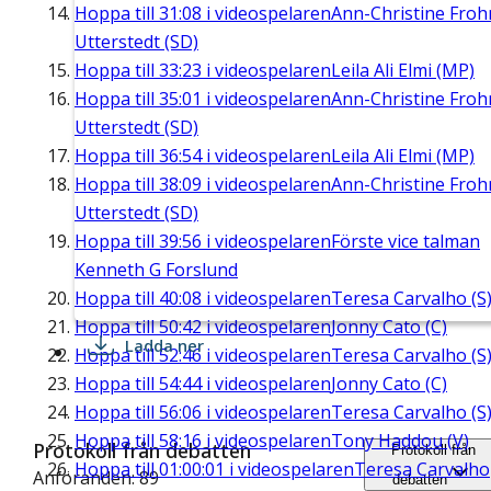
Hoppa till
31:08
i videospelaren
Ann-Christine Fro
Utterstedt (SD)
Hoppa till
33:23
i videospelaren
Leila Ali Elmi (MP)
Hoppa till
35:01
i videospelaren
Ann-Christine Fro
Utterstedt (SD)
Hoppa till
36:54
i videospelaren
Leila Ali Elmi (MP)
Hoppa till
38:09
i videospelaren
Ann-Christine Fro
Utterstedt (SD)
Hoppa till
39:56
i videospelaren
Förste vice talman
Kenneth G Forslund
Hoppa till
40:08
i videospelaren
Teresa Carvalho (S
Hoppa till
50:42
i videospelaren
Jonny Cato (C)
Ladda ner
Hoppa till
52:46
i videospelaren
Teresa Carvalho (S
Hoppa till
54:44
i videospelaren
Jonny Cato (C)
Hoppa till
56:06
i videospelaren
Teresa Carvalho (S
Hoppa till
58:16
i videospelaren
Tony Haddou (V)
Protokoll från debatten
Protokoll från
Hoppa till
01:00:01
i videospelaren
Teresa Carvalho
Anföranden: 89
debatten