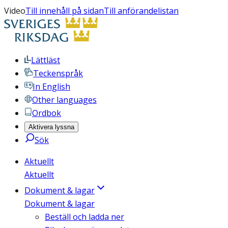
Video
Till innehåll på sidan
Till anförandelistan
Lättläst
Teckenspråk
In English
Other languages
Ordbok
Aktivera lyssna
Sök
Aktuellt
Aktuellt
Dokument & lagar
Dokument & lagar
Beställ och ladda ner