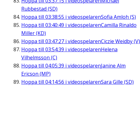
Hoppa till
03:37:15
i videospelaren
Michael
Rubbestad (SD)
Hoppa till
03:38:55
i videospelaren
Sofia Amloh (S)
Hoppa till
03:40:49
i videospelaren
Camilla Rinaldo
Miller (KD)
Hoppa till
03:47:27
i videospelaren
Ciczie Weidby (V)
Hoppa till
03:54:39
i videospelaren
Helena
Vilhelmsson (C)
Hoppa till
04:05:39
i videospelaren
Janine Alm
Ericson (MP)
Hoppa till
04:14:56
i videospelaren
Sara Gille (SD)