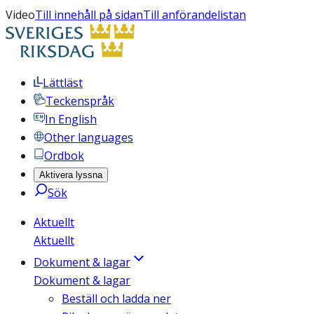
Video
Till innehåll på sidan
Till anförandelistan
Lättläst
Teckenspråk
In English
Other languages
Ordbok
Aktivera lyssna
Sök
Aktuellt
Aktuellt
Dokument & lagar
Dokument & lagar
Beställ och ladda ner