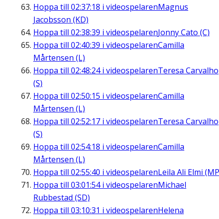
Hoppa till
02:37:18
i videospelaren
Magnus
Jacobsson (KD)
Hoppa till
02:38:39
i videospelaren
Jonny Cato (C)
Hoppa till
02:40:39
i videospelaren
Camilla
Mårtensen (L)
Hoppa till
02:48:24
i videospelaren
Teresa Carvalho
(S)
Hoppa till
02:50:15
i videospelaren
Camilla
Mårtensen (L)
Hoppa till
02:52:17
i videospelaren
Teresa Carvalho
(S)
Hoppa till
02:54:18
i videospelaren
Camilla
Mårtensen (L)
Hoppa till
02:55:40
i videospelaren
Leila Ali Elmi (MP
Hoppa till
03:01:54
i videospelaren
Michael
Rubbestad (SD)
Hoppa till
03:10:31
i videospelaren
Helena