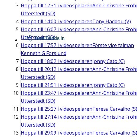
Hoppa till
12:31
i videospelaren
Ann-Christine Fro
Utterstedt (SD)
Hoppa till
14:00
i videospelaren
Tony Haddou (V)
Hoppa till
16:07
i videospelaren
Ann-Christine Fro
Utterstedt (SD)
Dela/Bädda in
Hoppa till
17:57
i videospelaren
Förste vice talman
Kenneth G Forslund
Hoppa till
18:02
i videospelaren
Jonny Cato (C)
Hoppa till
20:12
i videospelaren
Ann-Christine Fro
Utterstedt (SD)
Hoppa till
21:51
i videospelaren
Jonny Cato (C)
Hoppa till
23:47
i videospelaren
Ann-Christine Fro
Utterstedt (SD)
Hoppa till
25:27
i videospelaren
Teresa Carvalho (S
Hoppa till
27:14
i videospelaren
Ann-Christine Fro
Utterstedt (SD)
Hoppa till
29:09
i videospelaren
Teresa Carvalho (S