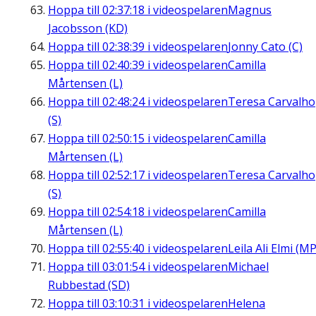
Hoppa till
02:37:18
i videospelaren
Magnus
Jacobsson (KD)
Hoppa till
02:38:39
i videospelaren
Jonny Cato (C)
Hoppa till
02:40:39
i videospelaren
Camilla
Mårtensen (L)
Hoppa till
02:48:24
i videospelaren
Teresa Carvalho
(S)
Hoppa till
02:50:15
i videospelaren
Camilla
Mårtensen (L)
Hoppa till
02:52:17
i videospelaren
Teresa Carvalho
(S)
Hoppa till
02:54:18
i videospelaren
Camilla
Mårtensen (L)
Hoppa till
02:55:40
i videospelaren
Leila Ali Elmi (MP
Hoppa till
03:01:54
i videospelaren
Michael
Rubbestad (SD)
Hoppa till
03:10:31
i videospelaren
Helena