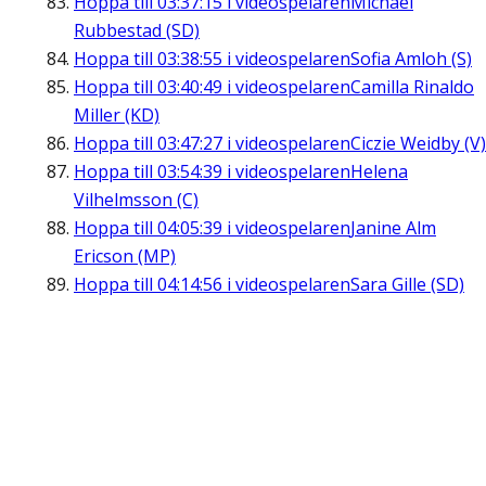
Hoppa till
03:37:15
i videospelaren
Michael
Rubbestad (SD)
Hoppa till
03:38:55
i videospelaren
Sofia Amloh (S)
Hoppa till
03:40:49
i videospelaren
Camilla Rinaldo
Miller (KD)
Hoppa till
03:47:27
i videospelaren
Ciczie Weidby (V)
Hoppa till
03:54:39
i videospelaren
Helena
Vilhelmsson (C)
Hoppa till
04:05:39
i videospelaren
Janine Alm
Ericson (MP)
Hoppa till
04:14:56
i videospelaren
Sara Gille (SD)