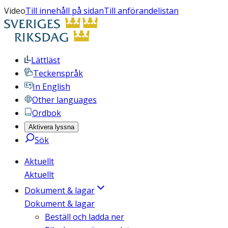
Video
Till innehåll på sidan
Till anförandelistan
Lättläst
Teckenspråk
In English
Other languages
Ordbok
Aktivera lyssna
Sök
Aktuellt
Aktuellt
Dokument & lagar
Dokument & lagar
Beställ och ladda ner