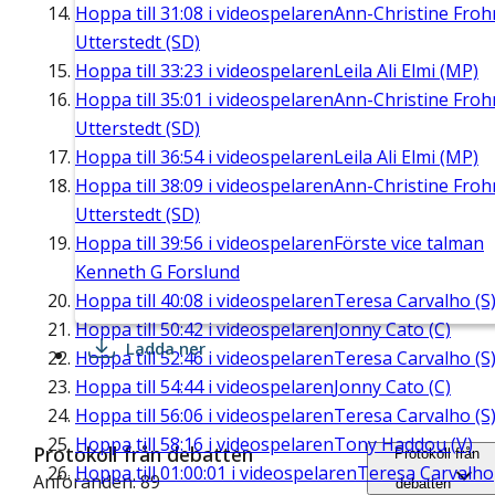
Hoppa till
31:08
i videospelaren
Ann-Christine Fro
Utterstedt (SD)
Hoppa till
33:23
i videospelaren
Leila Ali Elmi (MP)
Hoppa till
35:01
i videospelaren
Ann-Christine Fro
Utterstedt (SD)
Hoppa till
36:54
i videospelaren
Leila Ali Elmi (MP)
Hoppa till
38:09
i videospelaren
Ann-Christine Fro
Utterstedt (SD)
Hoppa till
39:56
i videospelaren
Förste vice talman
Kenneth G Forslund
Hoppa till
40:08
i videospelaren
Teresa Carvalho (S
Hoppa till
50:42
i videospelaren
Jonny Cato (C)
Ladda ner
Hoppa till
52:46
i videospelaren
Teresa Carvalho (S
Hoppa till
54:44
i videospelaren
Jonny Cato (C)
Hoppa till
56:06
i videospelaren
Teresa Carvalho (S
Hoppa till
58:16
i videospelaren
Tony Haddou (V)
Protokoll från debatten
Protokoll från
Hoppa till
01:00:01
i videospelaren
Teresa Carvalho
Anföranden: 89
debatten