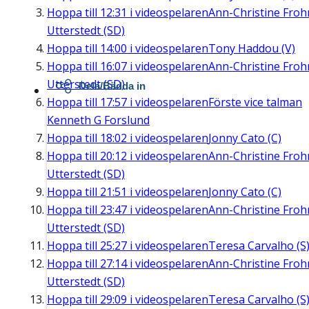
Hoppa till
12:31
i videospelaren
Ann-Christine Fro
Utterstedt (SD)
Hoppa till
14:00
i videospelaren
Tony Haddou (V)
Hoppa till
16:07
i videospelaren
Ann-Christine Fro
Utterstedt (SD)
Dela/Bädda in
Hoppa till
17:57
i videospelaren
Förste vice talman
Kenneth G Forslund
Hoppa till
18:02
i videospelaren
Jonny Cato (C)
Hoppa till
20:12
i videospelaren
Ann-Christine Fro
Utterstedt (SD)
Hoppa till
21:51
i videospelaren
Jonny Cato (C)
Hoppa till
23:47
i videospelaren
Ann-Christine Fro
Utterstedt (SD)
Hoppa till
25:27
i videospelaren
Teresa Carvalho (S
Hoppa till
27:14
i videospelaren
Ann-Christine Fro
Utterstedt (SD)
Hoppa till
29:09
i videospelaren
Teresa Carvalho (S