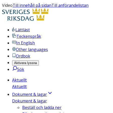
Video
Till innehåll på sidan
Till anförandelistan
Lättläst
Teckenspråk
In English
Other languages
Ordbok
Aktivera lyssna
Sök
Aktuellt
Aktuellt
Dokument & lagar
Dokument & lagar
Beställ och ladda ner