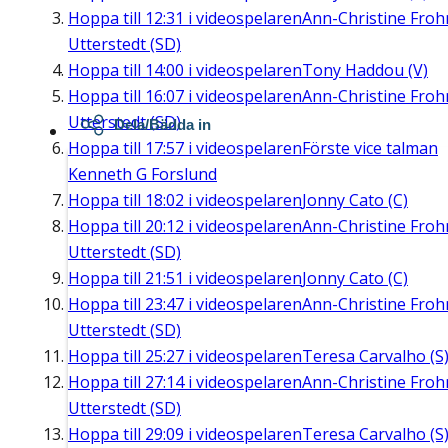
Hoppa till
12:31
i videospelaren
Ann-Christine Fro
Utterstedt (SD)
Hoppa till
14:00
i videospelaren
Tony Haddou (V)
Hoppa till
16:07
i videospelaren
Ann-Christine Fro
Utterstedt (SD)
Dela/Bädda in
Hoppa till
17:57
i videospelaren
Förste vice talman
Kenneth G Forslund
Hoppa till
18:02
i videospelaren
Jonny Cato (C)
Hoppa till
20:12
i videospelaren
Ann-Christine Fro
Utterstedt (SD)
Hoppa till
21:51
i videospelaren
Jonny Cato (C)
Hoppa till
23:47
i videospelaren
Ann-Christine Fro
Utterstedt (SD)
Hoppa till
25:27
i videospelaren
Teresa Carvalho (S
Hoppa till
27:14
i videospelaren
Ann-Christine Fro
Utterstedt (SD)
Hoppa till
29:09
i videospelaren
Teresa Carvalho (S