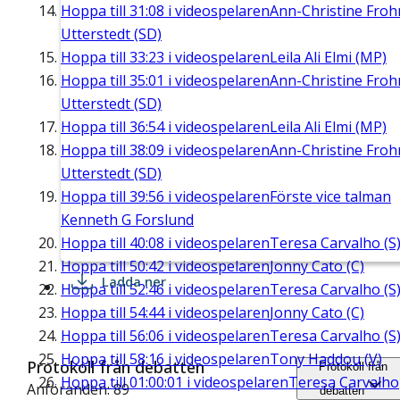
Hoppa till
31:08
i videospelaren
Ann-Christine Fro
Utterstedt (SD)
Hoppa till
33:23
i videospelaren
Leila Ali Elmi (MP)
Hoppa till
35:01
i videospelaren
Ann-Christine Fro
Utterstedt (SD)
Hoppa till
36:54
i videospelaren
Leila Ali Elmi (MP)
Hoppa till
38:09
i videospelaren
Ann-Christine Fro
Utterstedt (SD)
Hoppa till
39:56
i videospelaren
Förste vice talman
Kenneth G Forslund
Hoppa till
40:08
i videospelaren
Teresa Carvalho (S
Hoppa till
50:42
i videospelaren
Jonny Cato (C)
Ladda ner
Hoppa till
52:46
i videospelaren
Teresa Carvalho (S
Hoppa till
54:44
i videospelaren
Jonny Cato (C)
Hoppa till
56:06
i videospelaren
Teresa Carvalho (S
Hoppa till
58:16
i videospelaren
Tony Haddou (V)
Protokoll från debatten
Protokoll från
Hoppa till
01:00:01
i videospelaren
Teresa Carvalho
Anföranden: 89
debatten