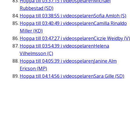
Hoppa till
03:37:15
i videospelaren
Michael
Rubbestad (SD)
Hoppa till
03:38:55
i videospelaren
Sofia Amloh (S)
Hoppa till
03:40:49
i videospelaren
Camilla Rinaldo
Miller (KD)
Hoppa till
03:47:27
i videospelaren
Ciczie Weidby (V)
Hoppa till
03:54:39
i videospelaren
Helena
Vilhelmsson (C)
Hoppa till
04:05:39
i videospelaren
Janine Alm
Ericson (MP)
Hoppa till
04:14:56
i videospelaren
Sara Gille (SD)