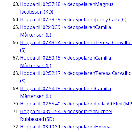
Hoppa till
02:37:18
i videospelaren
Magnus
Jacobsson (KD)
Hoppa till
02:38:39
i videospelaren
Jonny Cato (C)
Hoppa till
02:40:39
i videospelaren
Camilla
Mårtensen (L)
Hoppa till
02:48:24
i videospelaren
Teresa Carvalho
(S)
Hoppa till
02:50:15
i videospelaren
Camilla
Mårtensen (L)
Hoppa till
02:52:17
i videospelaren
Teresa Carvalho
(S)
Hoppa till
02:54:18
i videospelaren
Camilla
Mårtensen (L)
Hoppa till
02:55:40
i videospelaren
Leila Ali Elmi (MP
Hoppa till
03:01:54
i videospelaren
Michael
Rubbestad (SD)
Hoppa till
03:10:31
i videospelaren
Helena