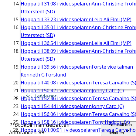
Hoppa till
31:08
i videospelaren
Ann-Christine Fro
Utterstedt (SD)
Hoppa till
33:23
i videospelaren
Leila Ali Elmi (MP)
Hoppa till
35:01
i videospelaren
Ann-Christine Fro
Utterstedt (SD)
Hoppa till
36:54
i videospelaren
Leila Ali Elmi (MP)
Hoppa till
38:09
i videospelaren
Ann-Christine Fro
Utterstedt (SD)
Hoppa till
39:56
i videospelaren
Förste vice talman
Kenneth G Forslund
Hoppa till
40:08
i videospelaren
Teresa Carvalho (S
Hoppa till
50:42
i videospelaren
Jonny Cato (C)
Ladda ner
Hoppa till
52:46
i videospelaren
Teresa Carvalho (S
Hoppa till
54:44
i videospelaren
Jonny Cato (C)
Hoppa till
56:06
i videospelaren
Teresa Carvalho (S
Hoppa till
58:16
i videospelaren
Tony Haddou (V)
Protokoll från debatten
Protokoll från
Hoppa till
01:00:01
i videospelaren
Teresa Carvalho
Anföranden: 89
debatten