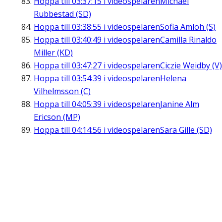
Hoppa till
03:37:15
i videospelaren
Michael
Rubbestad (SD)
Hoppa till
03:38:55
i videospelaren
Sofia Amloh (S)
Hoppa till
03:40:49
i videospelaren
Camilla Rinaldo
Miller (KD)
Hoppa till
03:47:27
i videospelaren
Ciczie Weidby (V)
Hoppa till
03:54:39
i videospelaren
Helena
Vilhelmsson (C)
Hoppa till
04:05:39
i videospelaren
Janine Alm
Ericson (MP)
Hoppa till
04:14:56
i videospelaren
Sara Gille (SD)