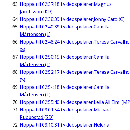
Hoppa till
02:37:18
i videospelaren
Magnus
Jacobsson (KD)
Hoppa till
02:38:39
i videospelaren
Jonny Cato (C)
Hoppa till
02:40:39
i videospelaren
Camilla
Mårtensen (L)
Hoppa till
02:48:24
i videospelaren
Teresa Carvalho
(S)
Hoppa till
02:50:15
i videospelaren
Camilla
Mårtensen (L)
Hoppa till
02:52:17
i videospelaren
Teresa Carvalho
(S)
Hoppa till
02:54:18
i videospelaren
Camilla
Mårtensen (L)
Hoppa till
02:55:40
i videospelaren
Leila Ali Elmi (MP
Hoppa till
03:01:54
i videospelaren
Michael
Rubbestad (SD)
Hoppa till
03:10:31
i videospelaren
Helena