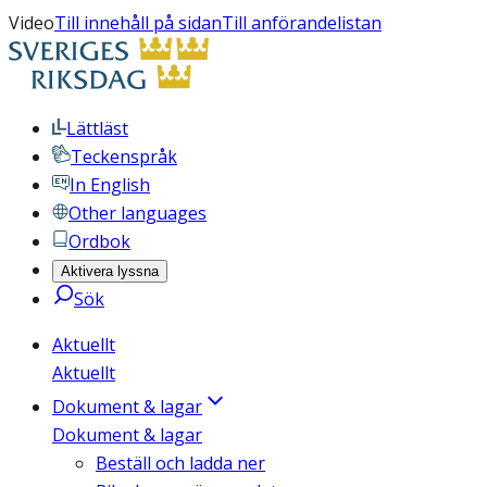
Video
Till innehåll på sidan
Till anförandelistan
Lättläst
Teckenspråk
In English
Other languages
Ordbok
Aktivera lyssna
Sök
Aktuellt
Aktuellt
Dokument & lagar
Dokument & lagar
Beställ och ladda ner