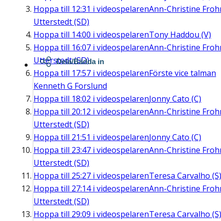
Hoppa till
12:31
i videospelaren
Ann-Christine Fro
Utterstedt (SD)
Hoppa till
14:00
i videospelaren
Tony Haddou (V)
Hoppa till
16:07
i videospelaren
Ann-Christine Fro
Utterstedt (SD)
Dela/Bädda in
Hoppa till
17:57
i videospelaren
Förste vice talman
Kenneth G Forslund
Hoppa till
18:02
i videospelaren
Jonny Cato (C)
Hoppa till
20:12
i videospelaren
Ann-Christine Fro
Utterstedt (SD)
Hoppa till
21:51
i videospelaren
Jonny Cato (C)
Hoppa till
23:47
i videospelaren
Ann-Christine Fro
Utterstedt (SD)
Hoppa till
25:27
i videospelaren
Teresa Carvalho (S
Hoppa till
27:14
i videospelaren
Ann-Christine Fro
Utterstedt (SD)
Hoppa till
29:09
i videospelaren
Teresa Carvalho (S