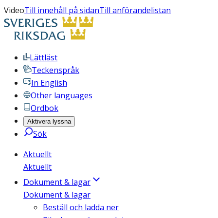
Video
Till innehåll på sidan
Till anförandelistan
Lättläst
Teckenspråk
In English
Other languages
Ordbok
Aktivera lyssna
Sök
Aktuellt
Aktuellt
Dokument & lagar
Dokument & lagar
Beställ och ladda ner