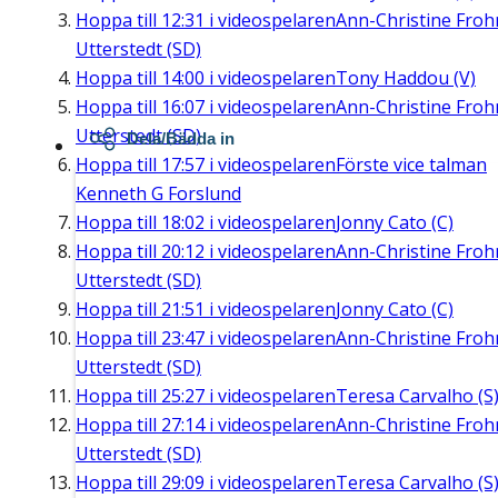
Hoppa till
12:31
i videospelaren
Ann-Christine Fro
Utterstedt (SD)
Hoppa till
14:00
i videospelaren
Tony Haddou (V)
Hoppa till
16:07
i videospelaren
Ann-Christine Fro
Utterstedt (SD)
Dela/Bädda in
Hoppa till
17:57
i videospelaren
Förste vice talman
Kenneth G Forslund
Hoppa till
18:02
i videospelaren
Jonny Cato (C)
Hoppa till
20:12
i videospelaren
Ann-Christine Fro
Utterstedt (SD)
Hoppa till
21:51
i videospelaren
Jonny Cato (C)
Hoppa till
23:47
i videospelaren
Ann-Christine Fro
Utterstedt (SD)
Hoppa till
25:27
i videospelaren
Teresa Carvalho (S
Hoppa till
27:14
i videospelaren
Ann-Christine Fro
Utterstedt (SD)
Hoppa till
29:09
i videospelaren
Teresa Carvalho (S