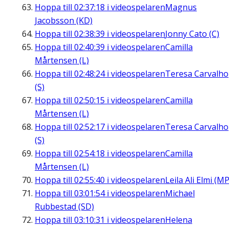
Hoppa till
02:37:18
i videospelaren
Magnus
Jacobsson (KD)
Hoppa till
02:38:39
i videospelaren
Jonny Cato (C)
Hoppa till
02:40:39
i videospelaren
Camilla
Mårtensen (L)
Hoppa till
02:48:24
i videospelaren
Teresa Carvalho
(S)
Hoppa till
02:50:15
i videospelaren
Camilla
Mårtensen (L)
Hoppa till
02:52:17
i videospelaren
Teresa Carvalho
(S)
Hoppa till
02:54:18
i videospelaren
Camilla
Mårtensen (L)
Hoppa till
02:55:40
i videospelaren
Leila Ali Elmi (MP
Hoppa till
03:01:54
i videospelaren
Michael
Rubbestad (SD)
Hoppa till
03:10:31
i videospelaren
Helena