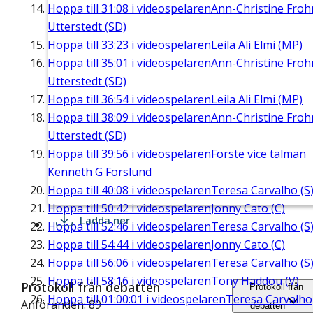
Hoppa till
31:08
i videospelaren
Ann-Christine Fro
Utterstedt (SD)
Hoppa till
33:23
i videospelaren
Leila Ali Elmi (MP)
Hoppa till
35:01
i videospelaren
Ann-Christine Fro
Utterstedt (SD)
Hoppa till
36:54
i videospelaren
Leila Ali Elmi (MP)
Hoppa till
38:09
i videospelaren
Ann-Christine Fro
Utterstedt (SD)
Hoppa till
39:56
i videospelaren
Förste vice talman
Kenneth G Forslund
Hoppa till
40:08
i videospelaren
Teresa Carvalho (S
Hoppa till
50:42
i videospelaren
Jonny Cato (C)
Ladda ner
Hoppa till
52:46
i videospelaren
Teresa Carvalho (S
Hoppa till
54:44
i videospelaren
Jonny Cato (C)
Hoppa till
56:06
i videospelaren
Teresa Carvalho (S
Hoppa till
58:16
i videospelaren
Tony Haddou (V)
Protokoll från debatten
Protokoll från
Hoppa till
01:00:01
i videospelaren
Teresa Carvalho
Anföranden: 89
debatten