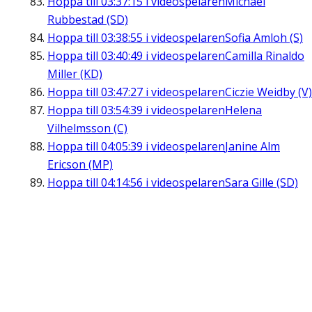
Hoppa till
03:37:15
i videospelaren
Michael
Rubbestad (SD)
Hoppa till
03:38:55
i videospelaren
Sofia Amloh (S)
Hoppa till
03:40:49
i videospelaren
Camilla Rinaldo
Miller (KD)
Hoppa till
03:47:27
i videospelaren
Ciczie Weidby (V)
Hoppa till
03:54:39
i videospelaren
Helena
Vilhelmsson (C)
Hoppa till
04:05:39
i videospelaren
Janine Alm
Ericson (MP)
Hoppa till
04:14:56
i videospelaren
Sara Gille (SD)