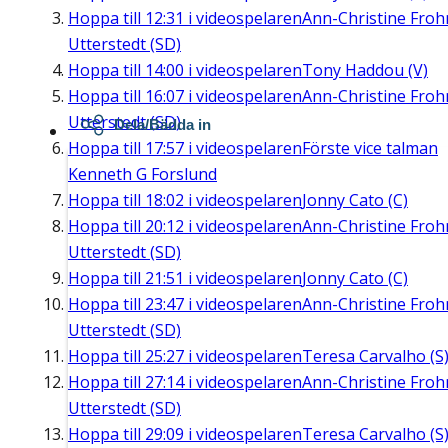
Hoppa till
12:31
i videospelaren
Ann-Christine Fro
Utterstedt (SD)
Hoppa till
14:00
i videospelaren
Tony Haddou (V)
Hoppa till
16:07
i videospelaren
Ann-Christine Fro
Utterstedt (SD)
Dela/Bädda in
Hoppa till
17:57
i videospelaren
Förste vice talman
Kenneth G Forslund
Hoppa till
18:02
i videospelaren
Jonny Cato (C)
Hoppa till
20:12
i videospelaren
Ann-Christine Fro
Utterstedt (SD)
Hoppa till
21:51
i videospelaren
Jonny Cato (C)
Hoppa till
23:47
i videospelaren
Ann-Christine Fro
Utterstedt (SD)
Hoppa till
25:27
i videospelaren
Teresa Carvalho (S
Hoppa till
27:14
i videospelaren
Ann-Christine Fro
Utterstedt (SD)
Hoppa till
29:09
i videospelaren
Teresa Carvalho (S