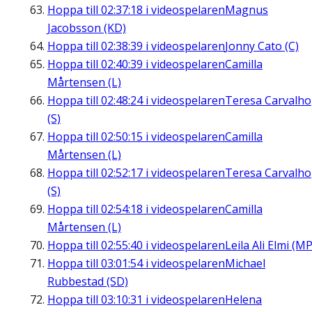
Hoppa till
02:37:18
i videospelaren
Magnus
Jacobsson (KD)
Hoppa till
02:38:39
i videospelaren
Jonny Cato (C)
Hoppa till
02:40:39
i videospelaren
Camilla
Mårtensen (L)
Hoppa till
02:48:24
i videospelaren
Teresa Carvalho
(S)
Hoppa till
02:50:15
i videospelaren
Camilla
Mårtensen (L)
Hoppa till
02:52:17
i videospelaren
Teresa Carvalho
(S)
Hoppa till
02:54:18
i videospelaren
Camilla
Mårtensen (L)
Hoppa till
02:55:40
i videospelaren
Leila Ali Elmi (MP
Hoppa till
03:01:54
i videospelaren
Michael
Rubbestad (SD)
Hoppa till
03:10:31
i videospelaren
Helena