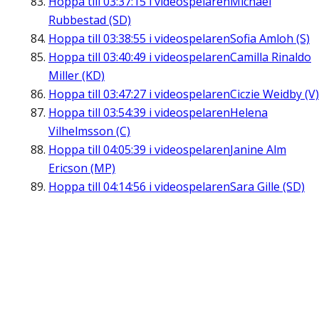
Hoppa till
03:37:15
i videospelaren
Michael
Rubbestad (SD)
Hoppa till
03:38:55
i videospelaren
Sofia Amloh (S)
Hoppa till
03:40:49
i videospelaren
Camilla Rinaldo
Miller (KD)
Hoppa till
03:47:27
i videospelaren
Ciczie Weidby (V)
Hoppa till
03:54:39
i videospelaren
Helena
Vilhelmsson (C)
Hoppa till
04:05:39
i videospelaren
Janine Alm
Ericson (MP)
Hoppa till
04:14:56
i videospelaren
Sara Gille (SD)