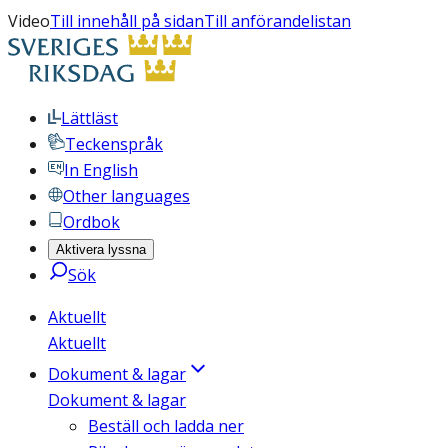
Video
Till innehåll på sidan
Till anförandelistan
Lättläst
Teckenspråk
In English
Other languages
Ordbok
Aktivera lyssna
Sök
Aktuellt
Aktuellt
Dokument & lagar
Dokument & lagar
Beställ och ladda ner