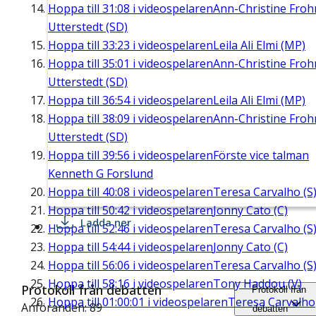
Hoppa till
31:08
i videospelaren
Ann-Christine Fro
Utterstedt (SD)
Hoppa till
33:23
i videospelaren
Leila Ali Elmi (MP)
Hoppa till
35:01
i videospelaren
Ann-Christine Fro
Utterstedt (SD)
Hoppa till
36:54
i videospelaren
Leila Ali Elmi (MP)
Hoppa till
38:09
i videospelaren
Ann-Christine Fro
Utterstedt (SD)
Hoppa till
39:56
i videospelaren
Förste vice talman
Kenneth G Forslund
Hoppa till
40:08
i videospelaren
Teresa Carvalho (S
Hoppa till
50:42
i videospelaren
Jonny Cato (C)
Ladda ner
Hoppa till
52:46
i videospelaren
Teresa Carvalho (S
Hoppa till
54:44
i videospelaren
Jonny Cato (C)
Hoppa till
56:06
i videospelaren
Teresa Carvalho (S
Hoppa till
58:16
i videospelaren
Tony Haddou (V)
Protokoll från debatten
Protokoll från
Hoppa till
01:00:01
i videospelaren
Teresa Carvalho
Anföranden: 89
debatten