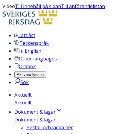
Video
Till innehåll på sidan
Till anförandelistan
Lättläst
Teckenspråk
In English
Other languages
Ordbok
Aktivera lyssna
Sök
Aktuellt
Aktuellt
Dokument & lagar
Dokument & lagar
Beställ och ladda ner