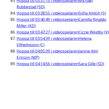
Hoppa till
03:37:15
i videospelaren
Michael
Rubbestad (SD)
Hoppa till
03:38:55
i videospelaren
Sofia Amloh (S)
Hoppa till
03:40:49
i videospelaren
Camilla Rinaldo
Miller (KD)
Hoppa till
03:47:27
i videospelaren
Ciczie Weidby (V)
Hoppa till
03:54:39
i videospelaren
Helena
Vilhelmsson (C)
Hoppa till
04:05:39
i videospelaren
Janine Alm
Ericson (MP)
Hoppa till
04:14:56
i videospelaren
Sara Gille (SD)