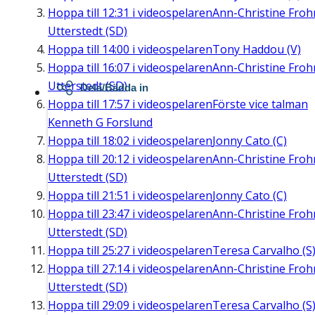
Hoppa till
12:31
i videospelaren
Ann-Christine Fro
Utterstedt (SD)
Hoppa till
14:00
i videospelaren
Tony Haddou (V)
Hoppa till
16:07
i videospelaren
Ann-Christine Fro
Utterstedt (SD)
Dela/Bädda in
Hoppa till
17:57
i videospelaren
Förste vice talman
Kenneth G Forslund
Hoppa till
18:02
i videospelaren
Jonny Cato (C)
Hoppa till
20:12
i videospelaren
Ann-Christine Fro
Utterstedt (SD)
Hoppa till
21:51
i videospelaren
Jonny Cato (C)
Hoppa till
23:47
i videospelaren
Ann-Christine Fro
Utterstedt (SD)
Hoppa till
25:27
i videospelaren
Teresa Carvalho (S
Hoppa till
27:14
i videospelaren
Ann-Christine Fro
Utterstedt (SD)
Hoppa till
29:09
i videospelaren
Teresa Carvalho (S