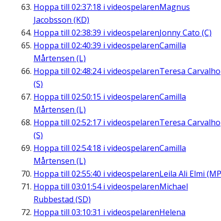
Hoppa till
02:37:18
i videospelaren
Magnus
Jacobsson (KD)
Hoppa till
02:38:39
i videospelaren
Jonny Cato (C)
Hoppa till
02:40:39
i videospelaren
Camilla
Mårtensen (L)
Hoppa till
02:48:24
i videospelaren
Teresa Carvalho
(S)
Hoppa till
02:50:15
i videospelaren
Camilla
Mårtensen (L)
Hoppa till
02:52:17
i videospelaren
Teresa Carvalho
(S)
Hoppa till
02:54:18
i videospelaren
Camilla
Mårtensen (L)
Hoppa till
02:55:40
i videospelaren
Leila Ali Elmi (MP
Hoppa till
03:01:54
i videospelaren
Michael
Rubbestad (SD)
Hoppa till
03:10:31
i videospelaren
Helena