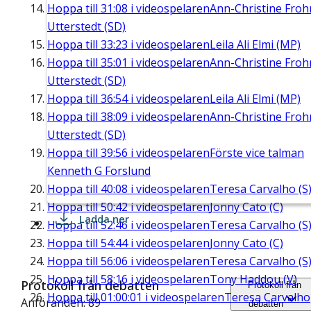
Hoppa till
31:08
i videospelaren
Ann-Christine Fro
Utterstedt (SD)
Hoppa till
33:23
i videospelaren
Leila Ali Elmi (MP)
Hoppa till
35:01
i videospelaren
Ann-Christine Fro
Utterstedt (SD)
Hoppa till
36:54
i videospelaren
Leila Ali Elmi (MP)
Hoppa till
38:09
i videospelaren
Ann-Christine Fro
Utterstedt (SD)
Hoppa till
39:56
i videospelaren
Förste vice talman
Kenneth G Forslund
Hoppa till
40:08
i videospelaren
Teresa Carvalho (S
Hoppa till
50:42
i videospelaren
Jonny Cato (C)
Ladda ner
Hoppa till
52:46
i videospelaren
Teresa Carvalho (S
Hoppa till
54:44
i videospelaren
Jonny Cato (C)
Hoppa till
56:06
i videospelaren
Teresa Carvalho (S
Hoppa till
58:16
i videospelaren
Tony Haddou (V)
Protokoll från debatten
Protokoll från
Hoppa till
01:00:01
i videospelaren
Teresa Carvalho
Anföranden: 89
debatten