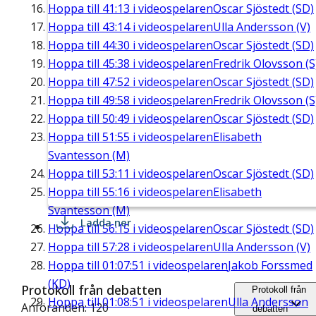
Hoppa till
41:13
i videospelaren
Oscar Sjöstedt (SD)
Hoppa till
43:14
i videospelaren
Ulla Andersson (V)
Hoppa till
44:30
i videospelaren
Oscar Sjöstedt (SD)
Hoppa till
45:38
i videospelaren
Fredrik Olovsson (S
Hoppa till
47:52
i videospelaren
Oscar Sjöstedt (SD)
Hoppa till
49:58
i videospelaren
Fredrik Olovsson (S
Hoppa till
50:49
i videospelaren
Oscar Sjöstedt (SD)
Hoppa till
51:55
i videospelaren
Elisabeth
Svantesson (M)
Hoppa till
53:11
i videospelaren
Oscar Sjöstedt (SD)
Hoppa till
55:16
i videospelaren
Elisabeth
Svantesson (M)
Ladda ner
Hoppa till
56:15
i videospelaren
Oscar Sjöstedt (SD)
Hoppa till
57:28
i videospelaren
Ulla Andersson (V)
Hoppa till
01:07:51
i videospelaren
Jakob Forssmed
(KD)
Protokoll från debatten
Protokoll från
Hoppa till
01:08:51
i videospelaren
Ulla Andersson
Anföranden: 120
debatten