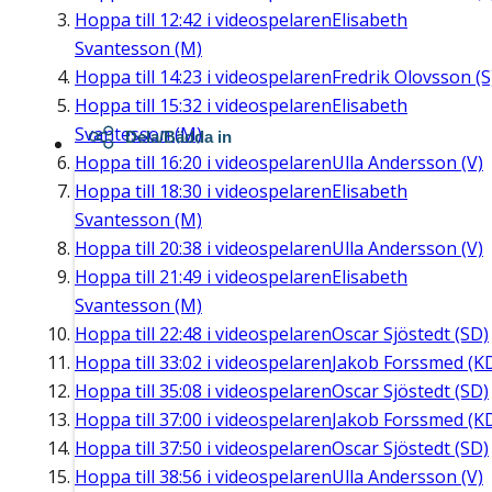
Hoppa till
12:42
i videospelaren
Elisabeth
Svantesson (M)
Hoppa till
14:23
i videospelaren
Fredrik Olovsson (S
Hoppa till
15:32
i videospelaren
Elisabeth
Svantesson (M)
Dela/Bädda in
Hoppa till
16:20
i videospelaren
Ulla Andersson (V)
Hoppa till
18:30
i videospelaren
Elisabeth
Svantesson (M)
Hoppa till
20:38
i videospelaren
Ulla Andersson (V)
Hoppa till
21:49
i videospelaren
Elisabeth
Svantesson (M)
Hoppa till
22:48
i videospelaren
Oscar Sjöstedt (SD)
Hoppa till
33:02
i videospelaren
Jakob Forssmed (K
Hoppa till
35:08
i videospelaren
Oscar Sjöstedt (SD)
Hoppa till
37:00
i videospelaren
Jakob Forssmed (K
Hoppa till
37:50
i videospelaren
Oscar Sjöstedt (SD)
Hoppa till
38:56
i videospelaren
Ulla Andersson (V)