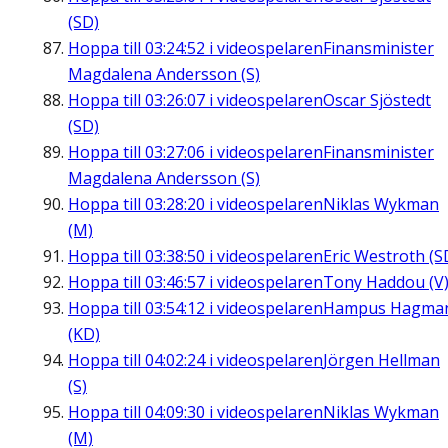
(SD)
Hoppa till
03:24:52
i videospelaren
Finansminister
Magdalena Andersson (S)
Hoppa till
03:26:07
i videospelaren
Oscar Sjöstedt
(SD)
Hoppa till
03:27:06
i videospelaren
Finansminister
Magdalena Andersson (S)
Hoppa till
03:28:20
i videospelaren
Niklas Wykman
(M)
Hoppa till
03:38:50
i videospelaren
Eric Westroth (S
Hoppa till
03:46:57
i videospelaren
Tony Haddou (V
Hoppa till
03:54:12
i videospelaren
Hampus Hagma
(KD)
Hoppa till
04:02:24
i videospelaren
Jörgen Hellman
(S)
Hoppa till
04:09:30
i videospelaren
Niklas Wykman
(M)