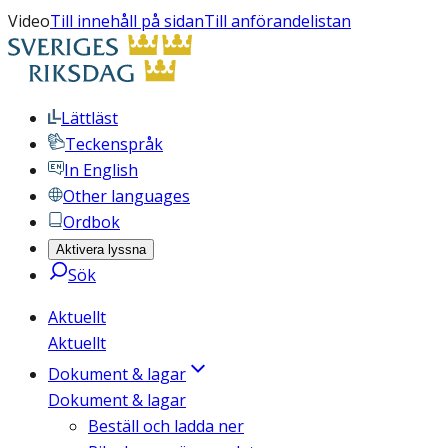
Video
Till innehåll på sidan
Till anförandelistan
Lättläst
Teckenspråk
In English
Other languages
Ordbok
Aktivera lyssna
Sök
Aktuellt
Aktuellt
Dokument & lagar
Dokument & lagar
Beställ och ladda ner