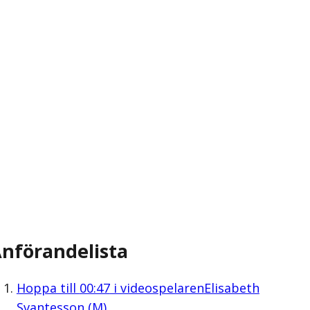
nförandelista
Hoppa till
00:47
i videospelaren
Elisabeth
Svantesson (M)