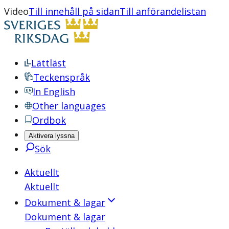
Video
Till innehåll på sidan
Till anförandelistan
Lättläst
Teckenspråk
In English
Other languages
Ordbok
Aktivera lyssna
Sök
Aktuellt
Aktuellt
Dokument & lagar
Dokument & lagar