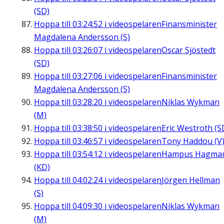
(SD)
Hoppa till
03:24:52
i videospelaren
Finansminister
Magdalena Andersson (S)
Hoppa till
03:26:07
i videospelaren
Oscar Sjöstedt
(SD)
Hoppa till
03:27:06
i videospelaren
Finansminister
Magdalena Andersson (S)
Hoppa till
03:28:20
i videospelaren
Niklas Wykman
(M)
Hoppa till
03:38:50
i videospelaren
Eric Westroth (S
Hoppa till
03:46:57
i videospelaren
Tony Haddou (V
Hoppa till
03:54:12
i videospelaren
Hampus Hagma
(KD)
Hoppa till
04:02:24
i videospelaren
Jörgen Hellman
(S)
Hoppa till
04:09:30
i videospelaren
Niklas Wykman
(M)