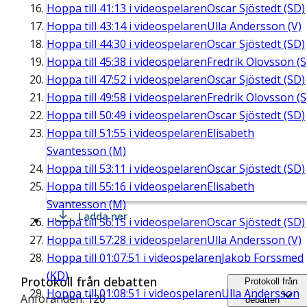
Hoppa till
41:13
i videospelaren
Oscar Sjöstedt (SD)
Hoppa till
43:14
i videospelaren
Ulla Andersson (V)
Hoppa till
44:30
i videospelaren
Oscar Sjöstedt (SD)
Hoppa till
45:38
i videospelaren
Fredrik Olovsson (S
Hoppa till
47:52
i videospelaren
Oscar Sjöstedt (SD)
Hoppa till
49:58
i videospelaren
Fredrik Olovsson (S
Hoppa till
50:49
i videospelaren
Oscar Sjöstedt (SD)
Hoppa till
51:55
i videospelaren
Elisabeth
Svantesson (M)
Hoppa till
53:11
i videospelaren
Oscar Sjöstedt (SD)
Hoppa till
55:16
i videospelaren
Elisabeth
Svantesson (M)
Ladda ner
Hoppa till
56:15
i videospelaren
Oscar Sjöstedt (SD)
Hoppa till
57:28
i videospelaren
Ulla Andersson (V)
Hoppa till
01:07:51
i videospelaren
Jakob Forssmed
(KD)
Protokoll från debatten
Protokoll från
Hoppa till
01:08:51
i videospelaren
Ulla Andersson
Anföranden: 120
debatten