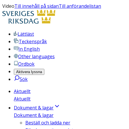
Video
Till innehåll på sidan
Till anförandelistan
Lättläst
Teckenspråk
In English
Other languages
Ordbok
Aktivera lyssna
Sök
Aktuellt
Aktuellt
Dokument & lagar
Dokument & lagar
Beställ och ladda ner