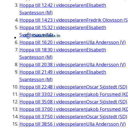
Hoppa till
12:42
i videospelaren
Elisabeth
Svantesson (M)
Hoppa till
14:23
i videospelaren
Fredrik Olovsson (S
Hoppa till
15:32
i videospelaren
Elisabeth
Svantesson (M)
Dela/Bädda in
Hoppa till
16:20
i videospelaren
Ulla Andersson (V)
Hoppa till
18:30
i videospelaren
Elisabeth
Svantesson (M)
Hoppa till
20:38
i videospelaren
Ulla Andersson (V)
Hoppa till
21:49
i videospelaren
Elisabeth
Svantesson (M)
Hoppa till
22:48
i videospelaren
Oscar Sjöstedt (SD)
Hoppa till
33:02
i videospelaren
Jakob Forssmed (K
Hoppa till
35:08
i videospelaren
Oscar Sjöstedt (SD)
Hoppa till
37:00
i videospelaren
Jakob Forssmed (K
Hoppa till
37:50
i videospelaren
Oscar Sjöstedt (SD)
Hoppa till
38:56
i videospelaren
Ulla Andersson (V)