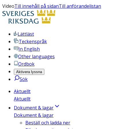
Video
Till innehåll på sidan
Till anförandelistan
Lättläst
Teckenspråk
In English
Other languages
Ordbok
Aktivera lyssna
Sök
Aktuellt
Aktuellt
Dokument & lagar
Dokument & lagar
Beställ och ladda ner