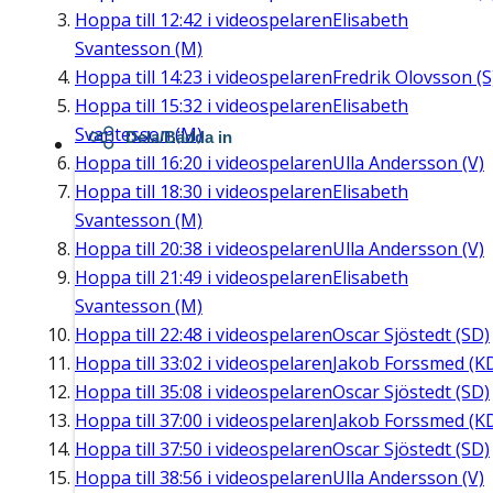
Hoppa till
12:42
i videospelaren
Elisabeth
Svantesson (M)
Hoppa till
14:23
i videospelaren
Fredrik Olovsson (S
Hoppa till
15:32
i videospelaren
Elisabeth
Svantesson (M)
Dela/Bädda in
Hoppa till
16:20
i videospelaren
Ulla Andersson (V)
Hoppa till
18:30
i videospelaren
Elisabeth
Svantesson (M)
Hoppa till
20:38
i videospelaren
Ulla Andersson (V)
Hoppa till
21:49
i videospelaren
Elisabeth
Svantesson (M)
Hoppa till
22:48
i videospelaren
Oscar Sjöstedt (SD)
Hoppa till
33:02
i videospelaren
Jakob Forssmed (K
Hoppa till
35:08
i videospelaren
Oscar Sjöstedt (SD)
Hoppa till
37:00
i videospelaren
Jakob Forssmed (K
Hoppa till
37:50
i videospelaren
Oscar Sjöstedt (SD)
Hoppa till
38:56
i videospelaren
Ulla Andersson (V)