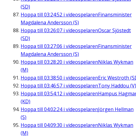
(SD)
Hoppa till
03:24:52
i videospelaren
Finansminister
Magdalena Andersson (S)
Hoppa till
03:26:07
i videospelaren
Oscar Sjöstedt
(SD)
Hoppa till
03:27:06
i videospelaren
Finansminister
Magdalena Andersson (S)
Hoppa till
03:28:20
i videospelaren
Niklas Wykman
(M)
Hoppa till
03:38:50
i videospelaren
Eric Westroth (S
Hoppa till
03:46:57
i videospelaren
Tony Haddou (V
Hoppa till
03:54:12
i videospelaren
Hampus Hagma
(KD)
Hoppa till
04:02:24
i videospelaren
Jörgen Hellman
(S)
Hoppa till
04:09:30
i videospelaren
Niklas Wykman
(M)