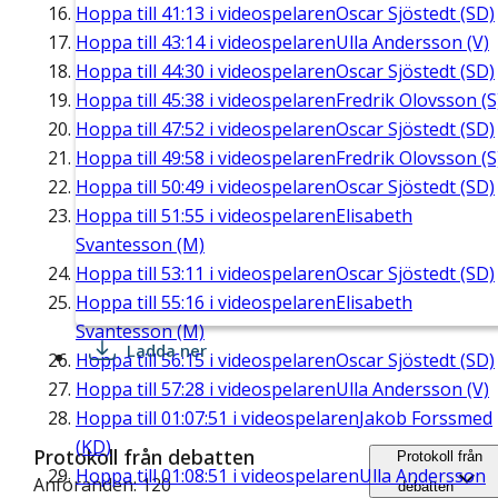
Hoppa till
41:13
i videospelaren
Oscar Sjöstedt (SD)
Hoppa till
43:14
i videospelaren
Ulla Andersson (V)
Hoppa till
44:30
i videospelaren
Oscar Sjöstedt (SD)
Hoppa till
45:38
i videospelaren
Fredrik Olovsson (S
Hoppa till
47:52
i videospelaren
Oscar Sjöstedt (SD)
Hoppa till
49:58
i videospelaren
Fredrik Olovsson (S
Hoppa till
50:49
i videospelaren
Oscar Sjöstedt (SD)
Hoppa till
51:55
i videospelaren
Elisabeth
Svantesson (M)
Hoppa till
53:11
i videospelaren
Oscar Sjöstedt (SD)
Hoppa till
55:16
i videospelaren
Elisabeth
Svantesson (M)
Ladda ner
Hoppa till
56:15
i videospelaren
Oscar Sjöstedt (SD)
Hoppa till
57:28
i videospelaren
Ulla Andersson (V)
Hoppa till
01:07:51
i videospelaren
Jakob Forssmed
(KD)
Protokoll från debatten
Protokoll från
Hoppa till
01:08:51
i videospelaren
Ulla Andersson
Anföranden: 120
debatten