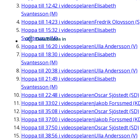
Hoppa till
12:42
i videospelaren
Elisabeth
Svantesson (M)
Hoppa till
14:23
i videospelaren
Fredrik Olovsson (S
Hoppa till
15:32
i videospelaren
Elisabeth
Svantesson (M)
Dela/Bädda in
Hoppa till
16:20
i videospelaren
Ulla Andersson (V)
Hoppa till
18:30
i videospelaren
Elisabeth
Svantesson (M)
Hoppa till
20:38
i videospelaren
Ulla Andersson (V)
Hoppa till
21:49
i videospelaren
Elisabeth
Svantesson (M)
Hoppa till
22:48
i videospelaren
Oscar Sjöstedt (SD)
Hoppa till
33:02
i videospelaren
Jakob Forssmed (K
Hoppa till
35:08
i videospelaren
Oscar Sjöstedt (SD)
Hoppa till
37:00
i videospelaren
Jakob Forssmed (K
Hoppa till
37:50
i videospelaren
Oscar Sjöstedt (SD)
Hoppa till
38:56
i videospelaren
Ulla Andersson (V)