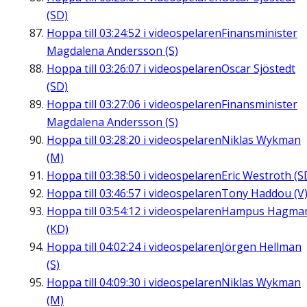
(SD)
Hoppa till
03:24:52
i videospelaren
Finansminister
Magdalena Andersson (S)
Hoppa till
03:26:07
i videospelaren
Oscar Sjöstedt
(SD)
Hoppa till
03:27:06
i videospelaren
Finansminister
Magdalena Andersson (S)
Hoppa till
03:28:20
i videospelaren
Niklas Wykman
(M)
Hoppa till
03:38:50
i videospelaren
Eric Westroth (S
Hoppa till
03:46:57
i videospelaren
Tony Haddou (V
Hoppa till
03:54:12
i videospelaren
Hampus Hagma
(KD)
Hoppa till
04:02:24
i videospelaren
Jörgen Hellman
(S)
Hoppa till
04:09:30
i videospelaren
Niklas Wykman
(M)