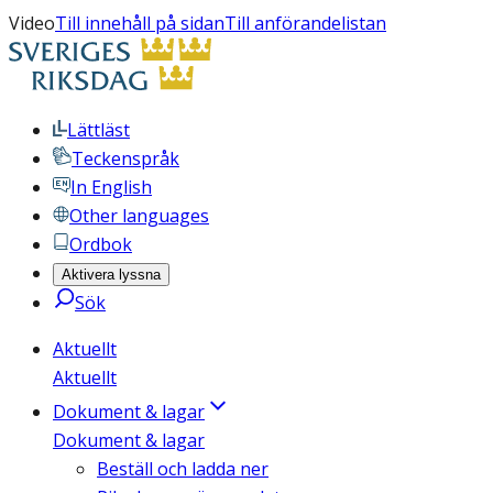
Video
Till innehåll på sidan
Till anförandelistan
Lättläst
Teckenspråk
In English
Other languages
Ordbok
Aktivera lyssna
Sök
Aktuellt
Aktuellt
Dokument & lagar
Dokument & lagar
Beställ och ladda ner