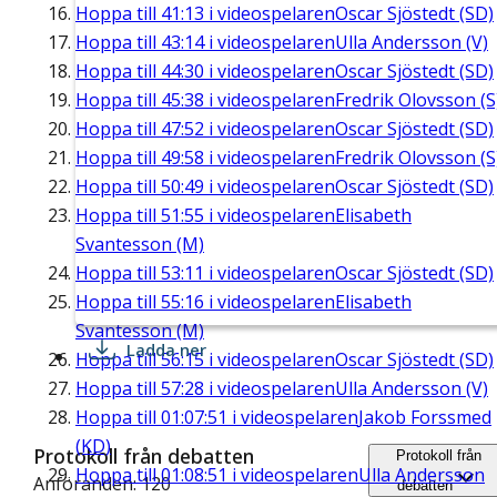
Hoppa till
41:13
i videospelaren
Oscar Sjöstedt (SD)
Hoppa till
43:14
i videospelaren
Ulla Andersson (V)
Hoppa till
44:30
i videospelaren
Oscar Sjöstedt (SD)
Hoppa till
45:38
i videospelaren
Fredrik Olovsson (S
Hoppa till
47:52
i videospelaren
Oscar Sjöstedt (SD)
Hoppa till
49:58
i videospelaren
Fredrik Olovsson (S
Hoppa till
50:49
i videospelaren
Oscar Sjöstedt (SD)
Hoppa till
51:55
i videospelaren
Elisabeth
Svantesson (M)
Hoppa till
53:11
i videospelaren
Oscar Sjöstedt (SD)
Hoppa till
55:16
i videospelaren
Elisabeth
Svantesson (M)
Ladda ner
Hoppa till
56:15
i videospelaren
Oscar Sjöstedt (SD)
Hoppa till
57:28
i videospelaren
Ulla Andersson (V)
Hoppa till
01:07:51
i videospelaren
Jakob Forssmed
(KD)
Protokoll från debatten
Protokoll från
Hoppa till
01:08:51
i videospelaren
Ulla Andersson
Anföranden: 120
debatten