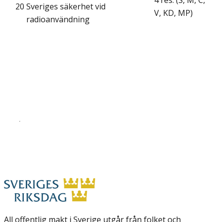
4 res. (S, M, C,
20
Sveriges säkerhet vid
V, KD, MP)
radioanvändning
All offentlig makt i Sverige utgår från folket och