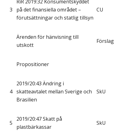
RiR 2019:32 Konsumentskyddet
3
på det finansiella området –
CU
förutsättningar och statlig tillsyn
Ärenden för hänvisning till
Förslag
utskott
Propositioner
2019/20:43 Ändring i
4
skatteavtalet mellan Sverige och
SkU
Brasilien
2019/20:47 Skatt på
5
SkU
plastbärkassar