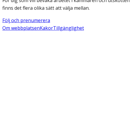
För dig som vill bevaka arbetet i kammaren och utskotten
finns det flera olika sätt att välja mellan.
Följ och prenumerera
Om webbplatsen
Kakor
Tillgänglighet