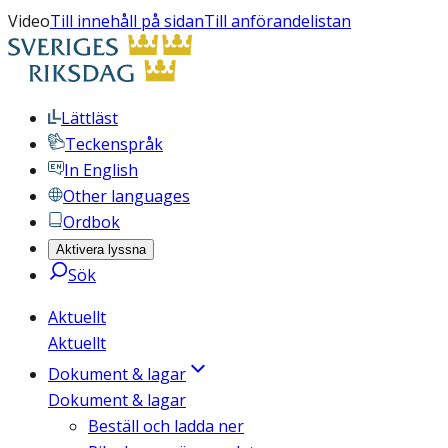
Video
Till innehåll på sidan
Till anförandelistan
Lättläst
Teckenspråk
In English
Other languages
Ordbok
Aktivera lyssna
Sök
Aktuellt
Aktuellt
Dokument & lagar
Dokument & lagar
Beställ och ladda ner