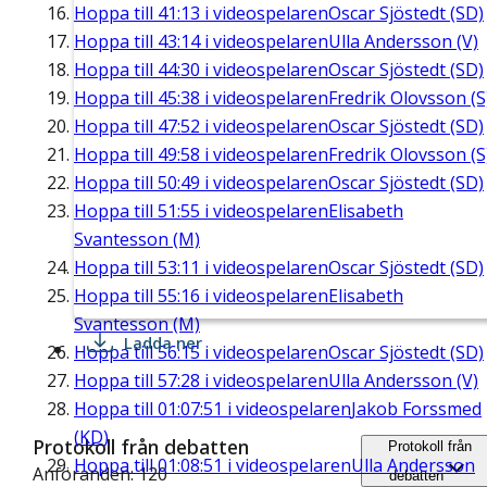
Hoppa till
41:13
i videospelaren
Oscar Sjöstedt (SD)
Hoppa till
43:14
i videospelaren
Ulla Andersson (V)
Hoppa till
44:30
i videospelaren
Oscar Sjöstedt (SD)
Hoppa till
45:38
i videospelaren
Fredrik Olovsson (S
Hoppa till
47:52
i videospelaren
Oscar Sjöstedt (SD)
Hoppa till
49:58
i videospelaren
Fredrik Olovsson (S
Hoppa till
50:49
i videospelaren
Oscar Sjöstedt (SD)
Hoppa till
51:55
i videospelaren
Elisabeth
Svantesson (M)
Hoppa till
53:11
i videospelaren
Oscar Sjöstedt (SD)
Hoppa till
55:16
i videospelaren
Elisabeth
Svantesson (M)
Ladda ner
Hoppa till
56:15
i videospelaren
Oscar Sjöstedt (SD)
Hoppa till
57:28
i videospelaren
Ulla Andersson (V)
Hoppa till
01:07:51
i videospelaren
Jakob Forssmed
(KD)
Protokoll från debatten
Protokoll från
Hoppa till
01:08:51
i videospelaren
Ulla Andersson
Anföranden: 120
debatten