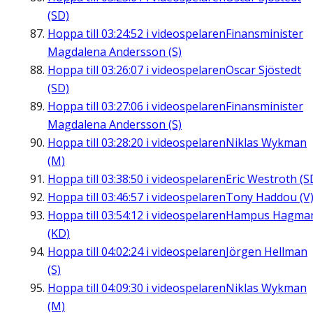
(SD)
Hoppa till
03:24:52
i videospelaren
Finansminister
Magdalena Andersson (S)
Hoppa till
03:26:07
i videospelaren
Oscar Sjöstedt
(SD)
Hoppa till
03:27:06
i videospelaren
Finansminister
Magdalena Andersson (S)
Hoppa till
03:28:20
i videospelaren
Niklas Wykman
(M)
Hoppa till
03:38:50
i videospelaren
Eric Westroth (S
Hoppa till
03:46:57
i videospelaren
Tony Haddou (V
Hoppa till
03:54:12
i videospelaren
Hampus Hagma
(KD)
Hoppa till
04:02:24
i videospelaren
Jörgen Hellman
(S)
Hoppa till
04:09:30
i videospelaren
Niklas Wykman
(M)