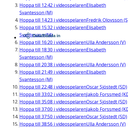
Hoppa till
12:42
i videospelaren
Elisabeth
Svantesson (M)
Hoppa till
14:23
i videospelaren
Fredrik Olovsson (S
Hoppa till
15:32
i videospelaren
Elisabeth
Svantesson (M)
Dela/Bädda in
Hoppa till
16:20
i videospelaren
Ulla Andersson (V)
Hoppa till
18:30
i videospelaren
Elisabeth
Svantesson (M)
Hoppa till
20:38
i videospelaren
Ulla Andersson (V)
Hoppa till
21:49
i videospelaren
Elisabeth
Svantesson (M)
Hoppa till
22:48
i videospelaren
Oscar Sjöstedt (SD)
Hoppa till
33:02
i videospelaren
Jakob Forssmed (K
Hoppa till
35:08
i videospelaren
Oscar Sjöstedt (SD)
Hoppa till
37:00
i videospelaren
Jakob Forssmed (K
Hoppa till
37:50
i videospelaren
Oscar Sjöstedt (SD)
Hoppa till
38:56
i videospelaren
Ulla Andersson (V)